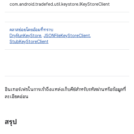
com.android.tradefed.util.keystore.IKeyStoreClient
คลาสย่อยโดยอ้อมที่ทราบ
DryRunKeyStore
,
JSONFileKeyStoreClient
,
StubKeyStoreClient
อินเทอร์เฟซในการเข้าถึงแหล่งเก็บคีย์สําหรับรหัสผ่านหรือข้อมูลที่
ละเอียดอ่อน
สรุป