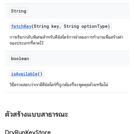
String
fetch
Key
(String key
,
String option
Type)
การเรียกกลับพิเศษสําหรับคีย์สโตร์การจําลองการทํางานเพื่อสร้างค่า
ของประเภทที่คาดไว้
boolean
is
Available
()
วิธีตรวจสอบว่าเรามีคีย์สโตร์ที่ถูกต้องที่จะพูดคุยด้วยหรือไม่
ตัวสร้างแบบสาธารณะ
Dry
Run
Key
Store