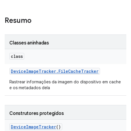
Resumo
Classes aninhadas
class
Device
Image
Tracker
.
File
Cache
Tracker
Rastrear informações da imagem do dispositivo em cache
e os metadados dela
Construtores protegidos
Device
Image
Tracker
()