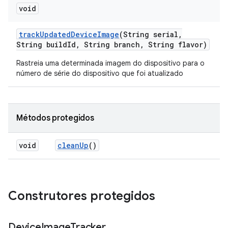
void
track
Updated
Device
Image
(String serial
,
String build
Id
,
String branch
,
String flavor)
Rastreia uma determinada imagem do dispositivo para o
número de série do dispositivo que foi atualizado
Métodos protegidos
void
clean
Up
()
Construtores protegidos
Device
Image
Tracker