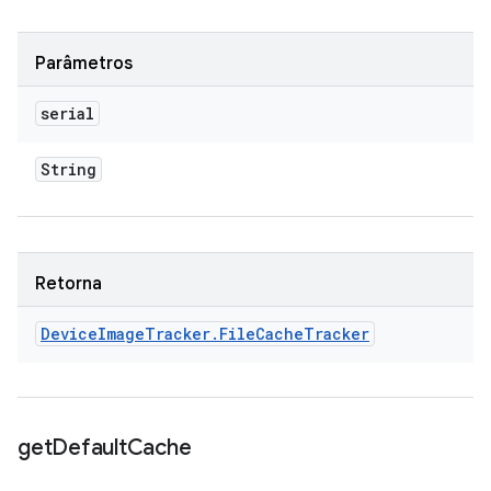
Parâmetros
serial
String
Retorna
Device
Image
Tracker
.
File
Cache
Tracker
get
Default
Cache