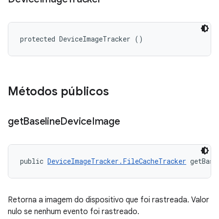
protected DeviceImageTracker ()
Métodos públicos
get
Baseline
Device
Image
public 
DeviceImageTracker.FileCacheTracker
 getBase
Retorna a imagem do dispositivo que foi rastreada. Valor
nulo se nenhum evento foi rastreado.