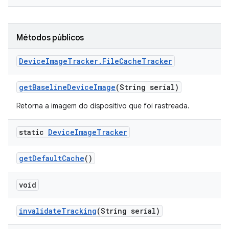
Métodos públicos
Device
Image
Tracker
.
File
Cache
Tracker
get
Baseline
Device
Image
(String serial)
Retorna a imagem do dispositivo que foi rastreada.
static
Device
Image
Tracker
get
Default
Cache
()
void
invalidate
Tracking
(String serial)