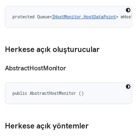
protected Queue<
IHostMonitor.HostDataPoint
> mHostE
Herkese açık oluşturucular
Abstract
Host
Monitor
public AbstractHostMonitor ()
Herkese açık yöntemler