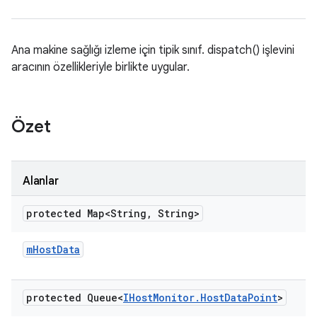
Ana makine sağlığı izleme için tipik sınıf. dispatch() işlevini
aracının özellikleriyle birlikte uygular.
Özet
Alanlar
protected Map<String
,
String>
m
Host
Data
protected Queue<
IHost
Monitor
.
Host
Data
Point
>