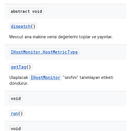
abstract void
dispatch
()
Mevcut ana makine verisi değerlerini toplar ve yayınlar.
IHost
Monitor
.
Host
Metric
Type
get
Tag
()
IHostMonitor
Ulaşılacak
"sınıfını" tanımlayan etiketi
döndürür.
void
run
()
void