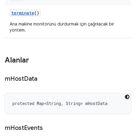
terminate
()
Ana makine monitörünü durdurmak için çağrılacak bir
yöntem.
Alanlar
m
Host
Data
protected Map<String, String> mHostData
m
Host
Events