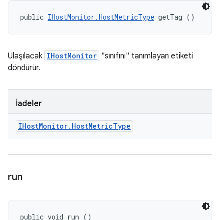
public 
IHostMonitor.HostMetricType
 getTag ()
Ulaşılacak
IHostMonitor
"sınıfını" tanımlayan etiketi
döndürür.
İadeler
IHost
Monitor
.
Host
Metric
Type
run
public void run ()