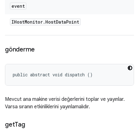
event
IHost
Monitor
.
Host
Data
Point
gönderme
public abstract void dispatch ()
Mevcut ana makine verisi değerlerini toplar ve yayınlar.
Varsa sıranın etkinliklerini yayınlamalıdır.
get
Tag