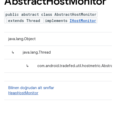
Abstract
Host
Monitor
public abstract class AbstractHostMonitor
extends Thread
implements
IHostMonitor
java.lang.Object
↳
java.lang.Thread
↳
com.android.tradefed.util.hostmetric.Abstra
Bilinen doğrudan alt sınıflar
HeapHostMonitor