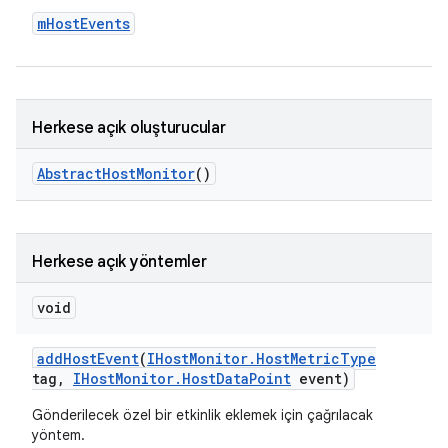
m
Host
Events
Herkese açık oluşturucular
Abstract
Host
Monitor
()
Herkese açık yöntemler
void
add
Host
Event
(
IHost
Monitor
.
Host
Metric
Type
tag
,
IHost
Monitor
.
Host
Data
Point
event)
Gönderilecek özel bir etkinlik eklemek için çağrılacak
yöntem.