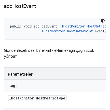
add
Host
Event
public void addHostEvent (
IHostMonitor.HostMetricT
IHostMonitor.HostDataPoint
 event)
Gönderilecek özel bir etkinlik eklemek için çağrılacak
yöntem.
Parametreler
tag
IHost
Monitor
.
Host
Metric
Type