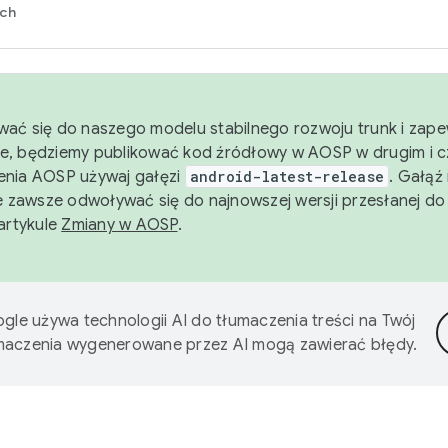
rch
wać się do naszego modelu stabilnego rozwoju trunk i zape
e, będziemy publikować kod źródłowy w AOSP w drugim i c
enia AOSP używaj gałęzi
android-latest-release
. Gałąź
 zawsze odwoływać się do najnowszej wersji przesłanej do
 artykule
Zmiany w AOSP
.
gle używa technologii AI do tłumaczenia treści na Twój
umaczenia wygenerowane przez AI mogą zawierać błędy.