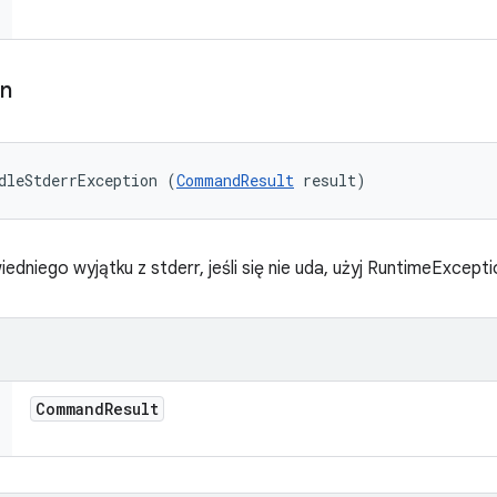
on
dleStderrException (
CommandResult
 result)
niego wyjątku z stderr, jeśli się nie uda, użyj RuntimeExcepti
Command
Result