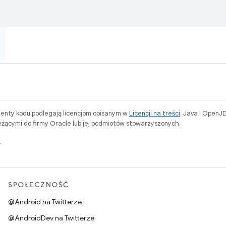
menty kodu podlegają licencjom opisanym w
Licencji na treści
. Java i OpenJ
ącymi do firmy Oracle lub jej podmiotów stowarzyszonych.
.
SPOŁECZNOŚĆ
@Android na Twitterze
@AndroidDev na Twitterze