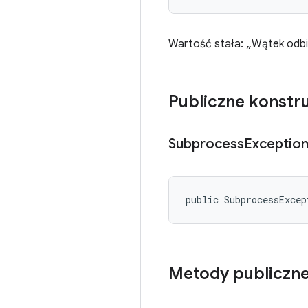
Wartość stała: „Wątek odbi
Publiczne konstr
Subprocess
Exceptio
public SubprocessExcep
Metody publiczn