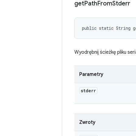
get
Path
From
Stderr
public static String 
Wyodrębnij ścieżkę pliku ser
Parametry
stderr
Zwroty