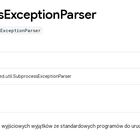
s
Exception
Parser
sExceptionParser
ed.util.SubprocessExceptionParser
h wyjściowych wyjątków ze standardowych programów do uru