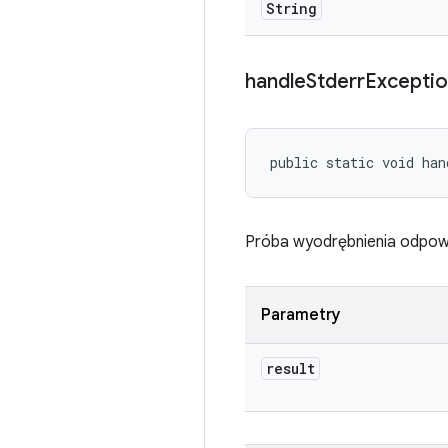
String
handle
Stderr
Excepti
public static void han
Próba wyodrębnienia odpowied
Parametry
result