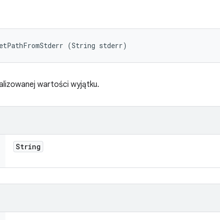
getPathFromStderr (String stderr)
ializowanej wartości wyjątku.
String