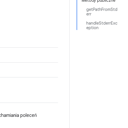
Metody publiczne
getPathFromStd
err
handleStderrExc
eption
chamiania poleceń