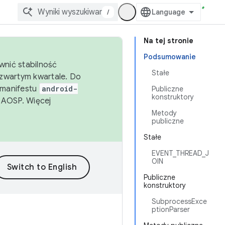
/
Na tej stronie
Podsumowanie
wnić stabilność
Stałe
zwartym kwartale. Do
 manifestu
android-
Publiczne
konstruktory
 AOSP. Więcej
Metody
publiczne
Stałe
EVENT_THREAD_J
OIN
Publiczne
konstruktory
SubprocessExce
ptionParser