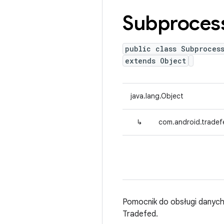
Subproces
public class Subproces
extends Object
java.lang.Object
↳
com.android.tradef
Pomocnik do obsługi danyc
Tradefed.