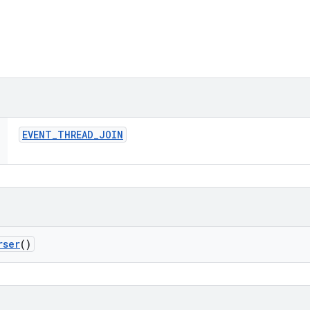
EVENT
_
THREAD
_
JOIN
rser
()