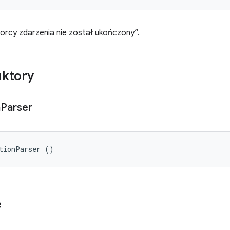
orcy zdarzenia nie został ukończony”.
uktory
n
Parser
tionParser ()
e