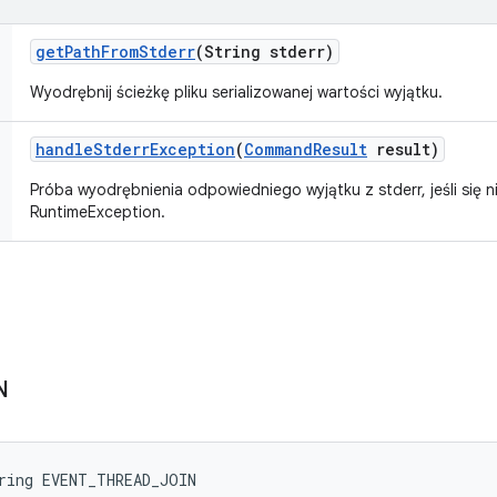
get
Path
From
Stderr
(String stderr)
Wyodrębnij ścieżkę pliku serializowanej wartości wyjątku.
handle
Stderr
Exception
(
Command
Result
result)
Próba wyodrębnienia odpowiedniego wyjątku z stderr, jeśli się ni
RuntimeException.
N
ring EVENT_THREAD_JOIN