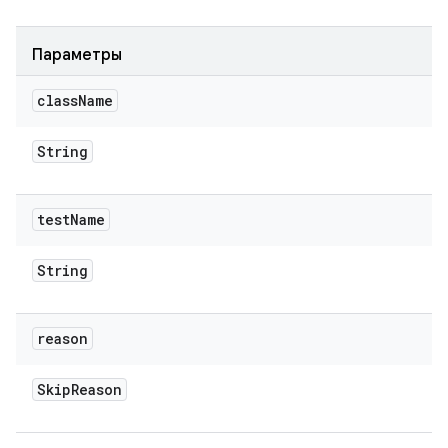
Параметры
class
Name
String
test
Name
String
reason
Skip
Reason