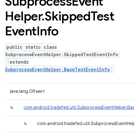
Subprocess
Event
Helper
.
Skipped
Test
Event
Info
public static class
SubprocessEventHelper.SkippedTestEventInfo
extends
SubprocessEventHelper.BaseTestEventInfo
java.lang.Объект
↳
com.android.tradefed.util.SubprocessEventHelper.Base
↳
com.android.tradefed.util.SubprocessEventHelpe