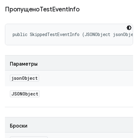
ПропущеноTest
Event
Info
public SkippedTestEventInfo (JSONObject jsonObjec
Параметры
json
Object
JSONObject
Броски