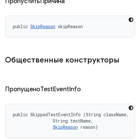
ПропуститьПричина
public 
SkipReason
 skipReason
Общественные конструкторы
ПропущеноTest
Event
Info
public SkippedTestEventInfo (String className, 

                String testName, 

SkipReason
 reason)