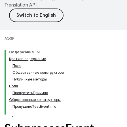
Translation API
.
AOSP
Содержание
Краткое содержание
Поля
Общественные конструкторы
Публичные методы
Поля
ПропуститьПричина
Общественные конструкторы
ПропущеноTestEventInfo