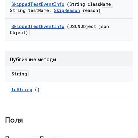
Skipped
Test
Event
Info
(String class
Name
,
String test
Name
,
Skip
Reason
reason)
Skipped
Test
Event
Info
(JSONObject json
Object)
Публичные методы
String
to
String
()
Поля