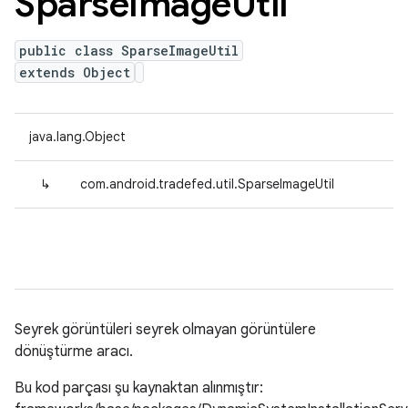
Sparse
Image
Util
public class SparseImageUtil
extends Object
java.lang.Object
↳
com.android.tradefed.util.SparseImageUtil
Seyrek görüntüleri seyrek olmayan görüntülere
dönüştürme aracı.
Bu kod parçası şu kaynaktan alınmıştır: