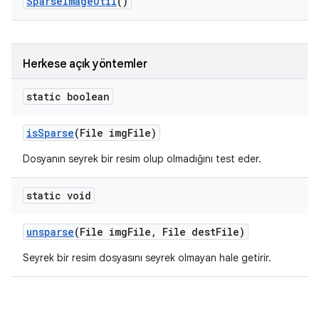
Sparse
Image
Util
()
Herkese açık yöntemler
static boolean
is
Sparse
(File img
File)
Dosyanın seyrek bir resim olup olmadığını test eder.
static void
unsparse
(File img
File
,
File dest
File)
Seyrek bir resim dosyasını seyrek olmayan hale getirir.