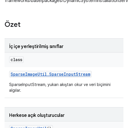
frameworks/base/packages/DynamicSystemInstallationServ
Özet
İç içe yerleştirilmiş sınıflar
class
Sparse
Image
Util
.
Sparse
Input
Stream
SparseInputStream, yukarı akıştan okur ve veri biçimini
algılar.
Herkese açık oluşturucular