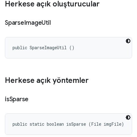
Herkese açık oluşturucular
Sparse
Image
Util
public SparseImageUtil ()
Herkese açık yöntemler
is
Sparse
public static boolean isSparse (File imgFile)