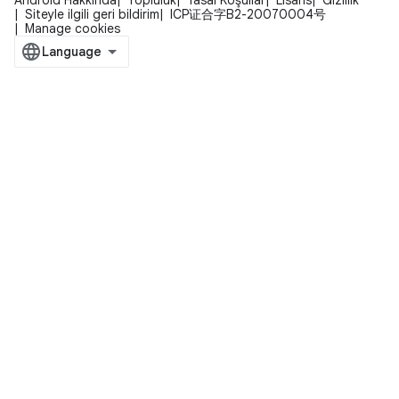
Android Hakkında
Topluluk
Yasal Koşullar
Lisans
Gizlilik
Siteyle ilgili geri bildirim
ICP证合字B2-20070004号
Manage cookies