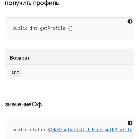
получить профиль
public int getProfile ()
Возврат
int
значениеОф
public static 
Sl4aBluetoothUtil.BluetoothProfile
 v