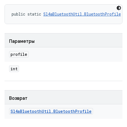
public static 
Sl4aBluetoothUtil.BluetoothProfile
 v
Параметры
profile
int
Возврат
Sl4a
Bluetooth
Util
.
Bluetooth
Profile