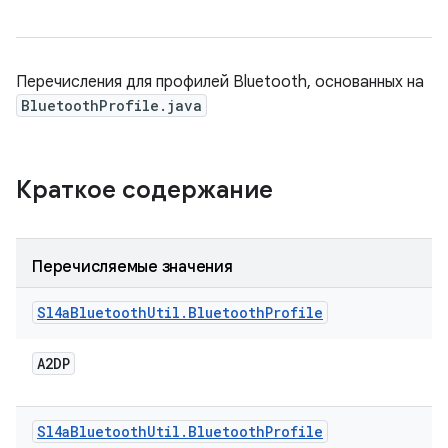
Перечисления для профилей Bluetooth, основанных на
BluetoothProfile.java
Краткое содержание
Перечисляемые значения
Sl4a
Bluetooth
Util
.
Bluetooth
Profile
A2DP
Sl4a
Bluetooth
Util
.
Bluetooth
Profile