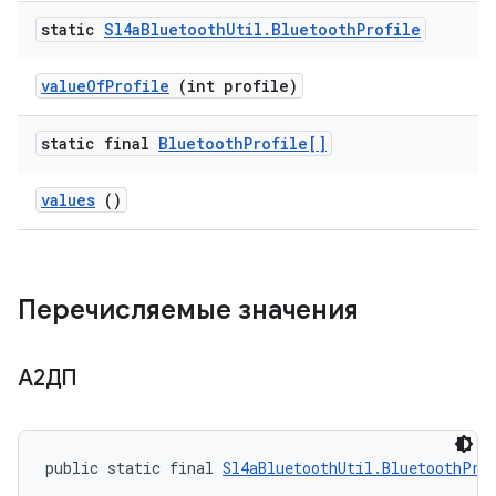
static
Sl4a
Bluetooth
Util
.
Bluetooth
Profile
value
Of
Profile
(int profile)
static final
Bluetooth
Profile[]
values
()
Перечисляемые значения
А2ДП
public static final 
Sl4aBluetoothUtil.BluetoothPro