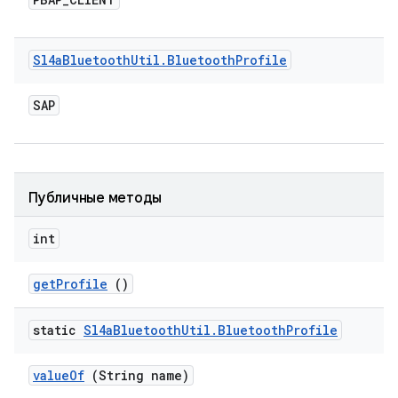
Sl4a
Bluetooth
Util
.
Bluetooth
Profile
SAP
Публичные методы
int
get
Profile
()
static
Sl4a
Bluetooth
Util
.
Bluetooth
Profile
value
Of
(String name)