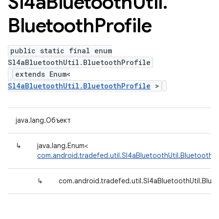
Sl4a
Bluetooth
Util
.
Bluetooth
Profile
public static final enum
Sl4aBluetoothUtil.BluetoothProfile
extends Enum<
Sl4aBluetoothUtil.BluetoothProfile
>
java.lang.Объект
↳
java.lang.Enum<
com.android.tradefed.util.Sl4aBluetoothUtil.BluetoothPr
↳
com.android.tradefed.util.Sl4aBluetoothUtil.Bluet