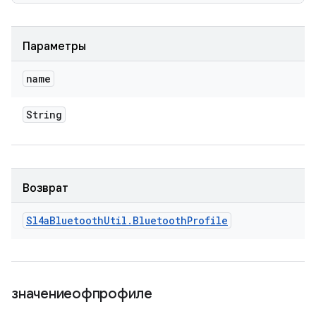
Параметры
name
String
Возврат
Sl4a
Bluetooth
Util
.
Bluetooth
Profile
значениеофпрофиле