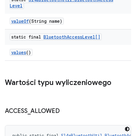
Level
value
Of
(String name)
static final
Bluetooth
Access
Level[]
values
()
Wartości typu wyliczeniowego
ACCESS
_
ALLOWED
public static final 
Sl4aBluetoothUtil.BluetoothAcc