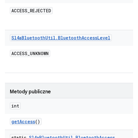
ACCESS
_
REJECTED
Sl4a
Bluetooth
Util
.
Bluetooth
Access
Level
ACCESS
_
UNKNOWN
Metody publiczne
int
get
Access
()
static
Sl4a
Bluetooth
Util
.
Bluetooth
Access