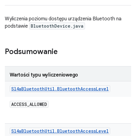
Wyliczenia poziomu dostępu urządzenia Bluetooth na
podstawie
BluetoothDevice.java
Podsumowanie
Wartości typu wyliczeniowego
Sl4a
Bluetooth
Util
.
Bluetooth
Access
Level
ACCESS
_
ALLOWED
Sl4a
Bluetooth
Util
.
Bluetooth
Access
Level