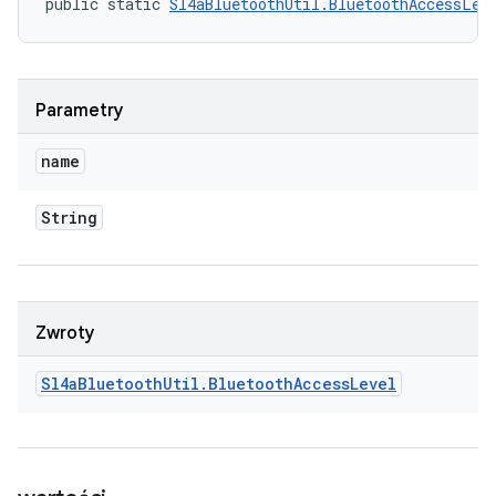
public static 
Sl4aBluetoothUtil.BluetoothAccessLev
Parametry
name
String
Zwroty
Sl4a
Bluetooth
Util
.
Bluetooth
Access
Level