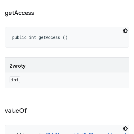
get
Access
public int getAccess ()
Zwroty
int
value
Of