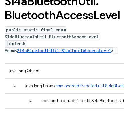
Sl4a
Bluetooth
Util
.
Bluetooth
Access
Level
public static final enum
Sl4aBluetoothUtil.BluetoothAccessLevel
extends
Enum<
Sl4aBluetoothUtil.BluetoothAccessLevel
>
java.lang.Object
↳
java.lang.Enum<
com.android.tradefed.util.Sl4aBluetoo
↳
com.android.tradefed.util.Sl4aBluetoothUtil.