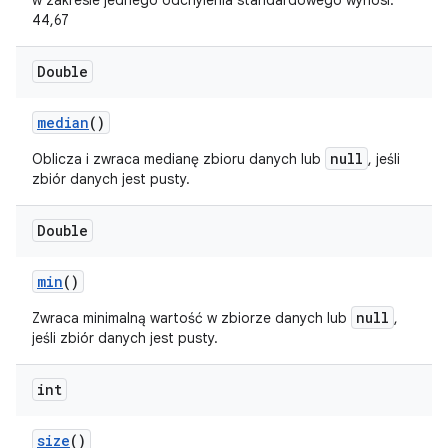
w zakresie jednego odchylenia standardowego wynosi:
44,67
Double
median
()
null
Oblicza i zwraca medianę zbioru danych lub
, jeśli
zbiór danych jest pusty.
Double
min
()
null
Zwraca minimalną wartość w zbiorze danych lub
,
jeśli zbiór danych jest pusty.
int
size
()