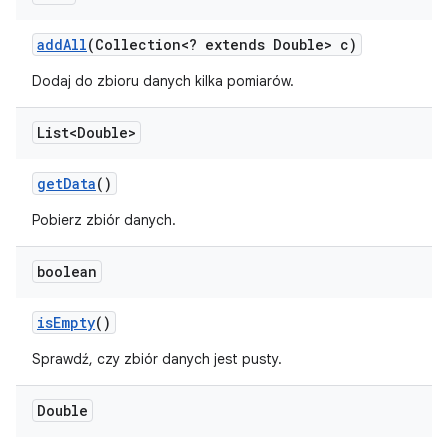
add
All
(Collection<? extends Double> c)
Dodaj do zbioru danych kilka pomiarów.
List<Double>
get
Data
()
Pobierz zbiór danych.
boolean
is
Empty
()
Sprawdź, czy zbiór danych jest pusty.
Double