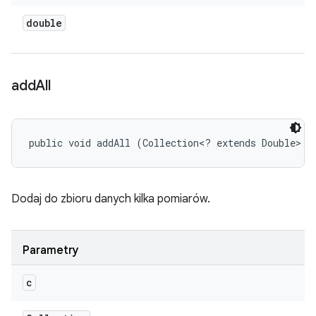
double
add
All
public void addAll (Collection<? extends Double> c
Dodaj do zbioru danych kilka pomiarów.
Parametry
c