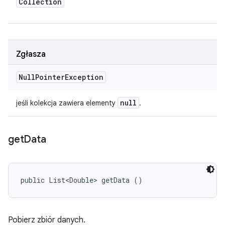
Collection
Zgłasza
Null
Pointer
Exception
null
jeśli kolekcja zawiera elementy
.
get
Data
public List<Double> getData ()
Pobierz zbiór danych.