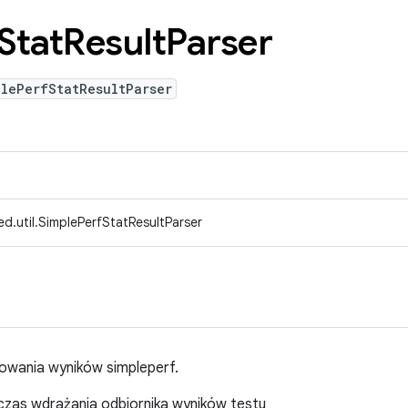
Stat
Result
Parser
lePerfStatResultParser
d.util.SimplePerfStatResultParser
zowania wyników simpleperf.
zas wdrażania odbiornika wyników testu