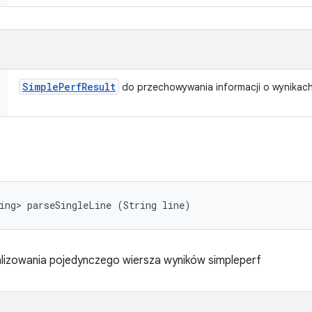
Simple
Perf
Result
do przechowywania informacji o wynikach
ing> parseSingleLine (String line)
lizowania pojedynczego wiersza wyników simpleperf