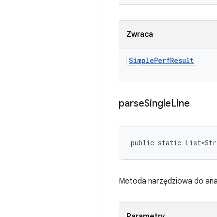
Zwraca
Simple
Perf
Result
parse
Single
Line
public static List<Str
Metoda narzędziowa do ana
Parametry