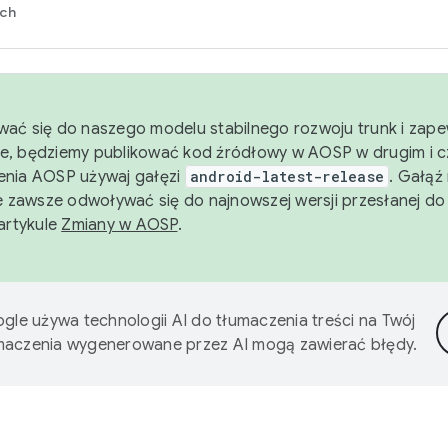
rch
wać się do naszego modelu stabilnego rozwoju trunk i zape
e, będziemy publikować kod źródłowy w AOSP w drugim i c
enia AOSP używaj gałęzi
android-latest-release
. Gałąź
 zawsze odwoływać się do najnowszej wersji przesłanej do
 artykule
Zmiany w AOSP
.
gle używa technologii AI do tłumaczenia treści na Twój
umaczenia wygenerowane przez AI mogą zawierać błędy.