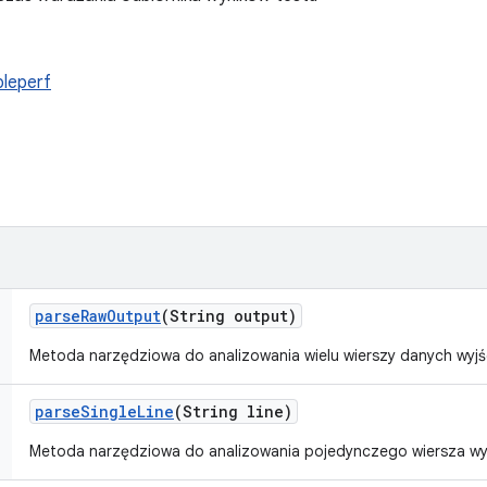
leperf
parse
Raw
Output
(String output)
Metoda narzędziowa do analizowania wielu wierszy danych wyjś
parse
Single
Line
(String line)
Metoda narzędziowa do analizowania pojedynczego wiersza wy