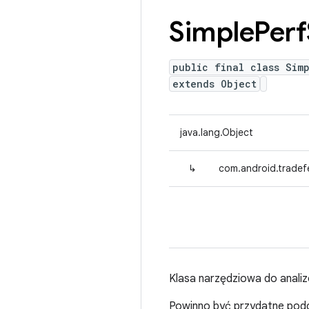
Simple
Perf
public final class Simp
extends Object
java.lang.Object
↳
com.android.tradefe
Klasa narzędziowa do anali
Powinno być przydatne podc