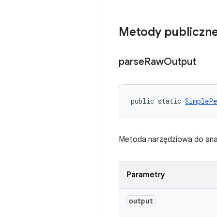
Metody publiczn
parse
Raw
Output
public static 
SimplePe
Metoda narzędziowa do anal
Parametry
output