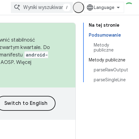
/
Na tej stronie
Podsumowanie
wnić stabilność
Metody
zwartym kwartale. Do
publiczne
 manifestu
android-
Metody publiczne
 AOSP. Więcej
parseRawOutput
parseSingleLine