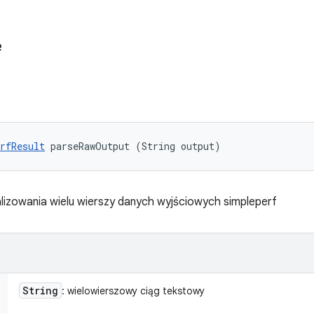
e
rfResult
 parseRawOutput (String output)
izowania wielu wierszy danych wyjściowych simpleperf
String
: wielowierszowy ciąg tekstowy