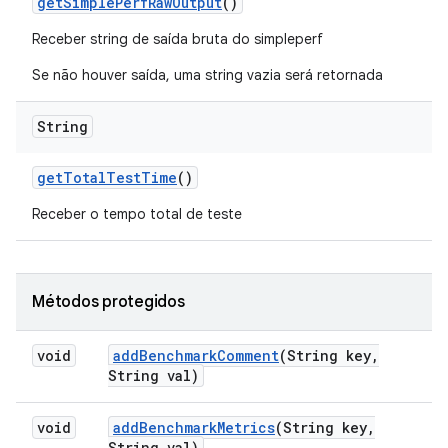
get
Simple
Perf
Raw
Output
()
Receber string de saída bruta do simpleperf
Se não houver saída, uma string vazia será retornada
String
get
Total
Test
Time
()
Receber o tempo total de teste
Métodos protegidos
void
add
Benchmark
Comment
(String key
,
String val)
void
add
Benchmark
Metrics
(String key
,
String val)