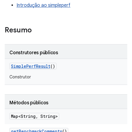
Introdução ao simpleperf
Resumo
Construtores públicos
Simple
Perf
Result
()
Construtor
Métodos públicos
Map<String
,
String>
get
Benchmark
Comments
()