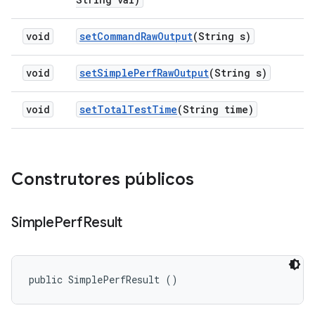
void
set
Command
Raw
Output
(String s)
void
set
Simple
Perf
Raw
Output
(String s)
void
set
Total
Test
Time
(String time)
Construtores públicos
Simple
Perf
Result
public SimplePerfResult ()