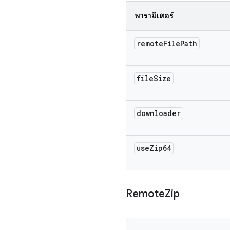
พารามิเตอร์
remote
File
Path
file
Size
downloader
use
Zip64
Remote
Zip