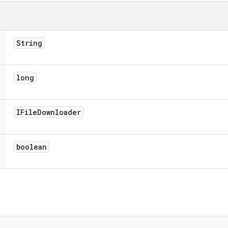
String
long
IFile
Downloader
boolean