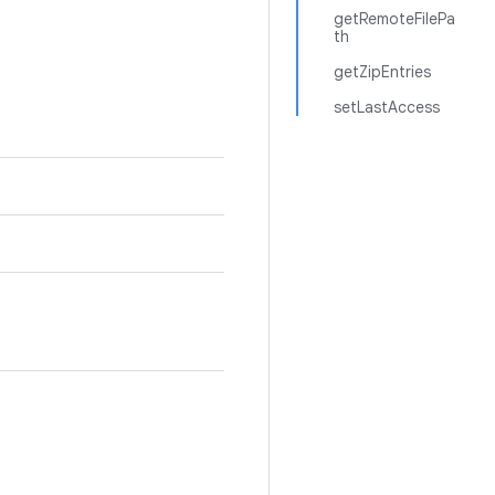
getRemoteFilePa
th
getZipEntries
setLastAccess