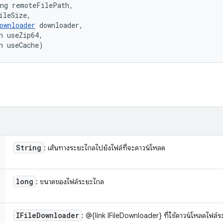
ng remoteFilePath, 

ileSize, 

ownloader
 downloader, 

n useZip64, 

n useCache)
String
: เส้นทางระยะไกลไปยังไฟล์ที่จะดาวน์โหลด
long
: ขนาดของไฟล์ระยะไกล
IFile
Downloader
: @{link IFileDownloader} ที่ใช้ดาวน์โหลดไฟล์