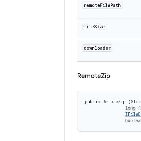
remote
File
Path
file
Size
downloader
Remote
Zip
public RemoteZip (Stri
                long f
IFileD
                boolea