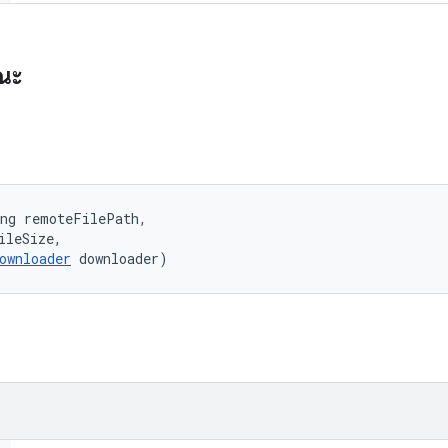
รณะ
ng remoteFilePath, 

ileSize, 

ownloader
 downloader)