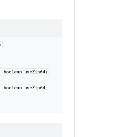
)
,
boolean use
Zip64)
,
boolean use
Zip64
,