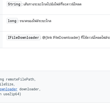
String
: เส้นทางระยะไกลไปยังไฟล์ที่จะดาวน์โหลด
long
: ขนาดของไฟล์ระยะไกล
IFile
Downloader
: @{link IFileDownloader} ที่ใช้ดาวน์โหลดไฟล์
ng remoteFilePath, 

ileSize, 

ownloader
 downloader, 

n useZip64)