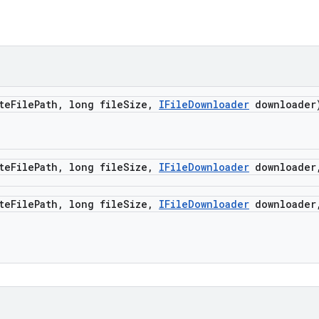
te
File
Path
,
long file
Size
,
IFile
Downloader
downloader
te
File
Path
,
long file
Size
,
IFile
Downloader
downloader
te
File
Path
,
long file
Size
,
IFile
Downloader
downloader