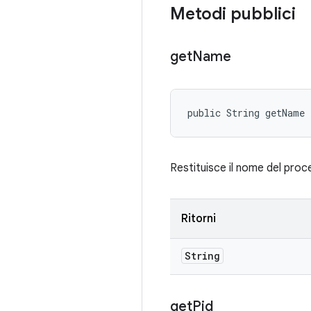
Metodi pubblici
get
Name
public String getName
Restituisce il nome del proc
Ritorni
String
get
Pid