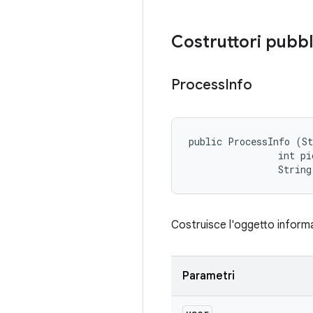
Costruttori pubbl
Process
Info
public ProcessInfo (St
                int pid
                String
Costruisce l'oggetto informa
Parametri