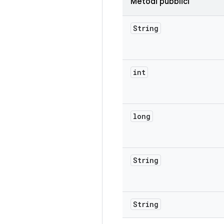
Metodi pubblici
String
int
long
String
String