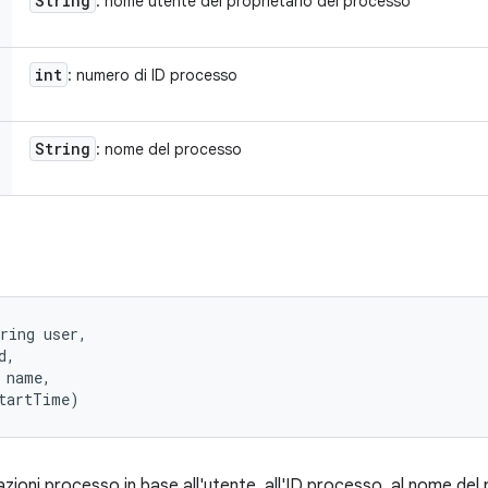
String
: nome utente del proprietario del processo
int
: numero di ID processo
String
: nome del processo
ring user, 

, 

 name, 

startTime)
ioni processo in base all'utente, all'ID processo, al nome del p