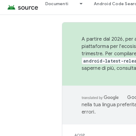
Documenti
Android Code Sear
A partire dal 2026, per a
piattaforma per l'ecos
trimestre. Per compilare
android-latest-rele
saperne di più, consult
Goo
nella tua lingua preferi
errori.
AOSP