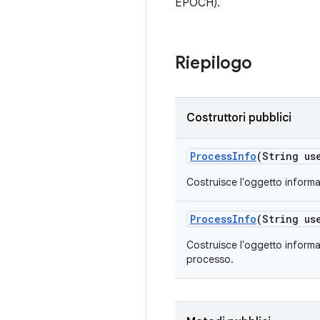
EPOCH).
Riepilogo
Costruttori pubblici
Process
Info
(String us
Costruisce l'oggetto informa
Process
Info
(String us
Costruisce l'oggetto informaz
processo.