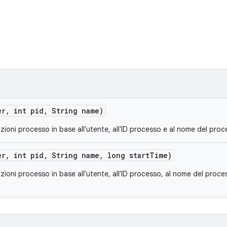
er
,
int pid
,
String name)
zioni processo in base all'utente, all'ID processo e al nome del proc
er
,
int pid
,
String name
,
long start
Time)
ioni processo in base all'utente, all'ID processo, al nome del processo