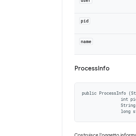
user
pid
name
Process
Info
public ProcessInfo (St
                int pid
                String
                long 
Costruisce l'oggetto informaz