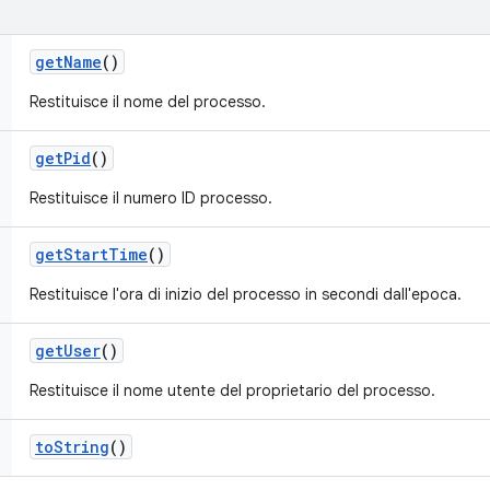
get
Name
()
Restituisce il nome del processo.
get
Pid
()
Restituisce il numero ID processo.
get
Start
Time
()
Restituisce l'ora di inizio del processo in secondi dall'epoca.
get
User
()
Restituisce il nome utente del proprietario del processo.
to
String
()