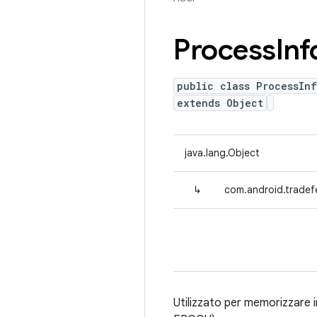
Process
Inf
public class ProcessIn
extends Object
java.lang.Object
↳
com.android.tradefe
Utilizzato per memorizzare