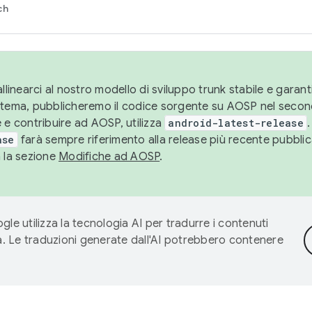
ch
llinearci al nostro modello di sviluppo trunk stabile e garantir
istema, pubblicheremo il codice sorgente su AOSP nel secon
 e contribuire ad AOSP, utilizza
android-latest-release
.
ase
farà sempre riferimento alla release più recente pubbli
a la sezione
Modifiche ad AOSP
.
gle utilizza la tecnologia AI per tradurre i contenuti
ta. Le traduzioni generate dall'AI potrebbero contenere