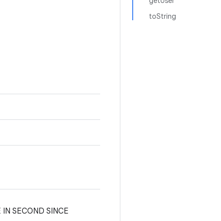
getUser
toString
IME IN SECOND SINCE