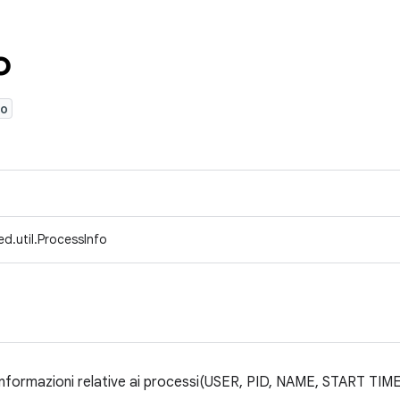
o
fo
d.util.ProcessInfo
 informazioni relative ai processi(USER, PID, NAME, START T