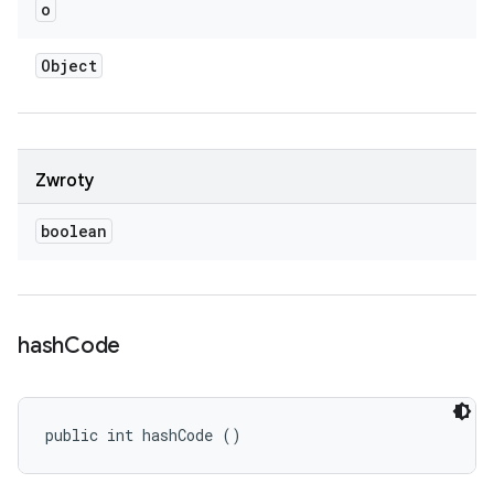
o
Object
Zwroty
boolean
hash
Code
public int hashCode ()