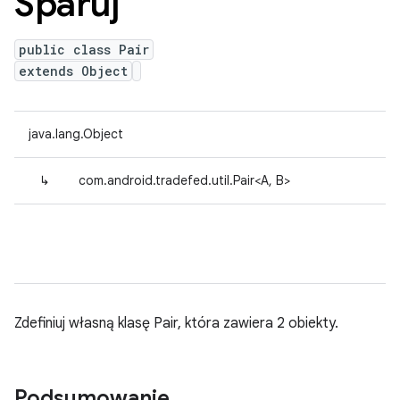
Sparuj
public class Pair
extends Object
java.lang.Object
↳
com.android.tradefed.util.Pair<A, B>
Zdefiniuj własną klasę Pair, która zawiera 2 obiekty.
Podsumowanie