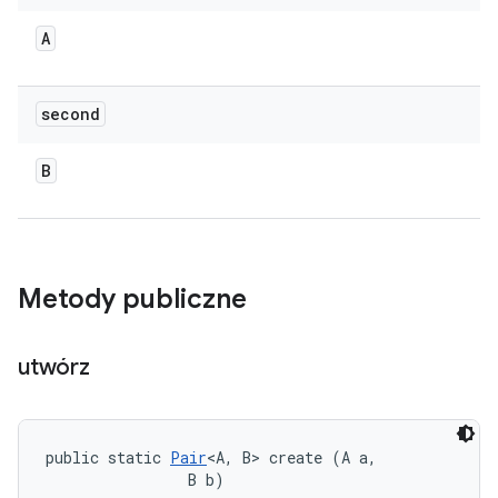
A
second
B
Metody publiczne
utwórz
public static 
Pair
<A, B> create (A a, 

                B b)