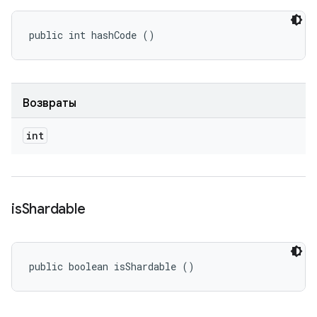
public int hashCode ()
Возвраты
int
is
Shardable
public boolean isShardable ()