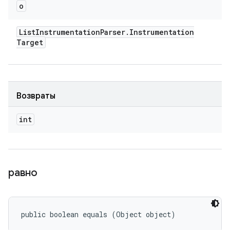
o
List
Instrumentation
Parser
.
Instrumentation
Target
Возвраты
int
равно
public boolean equals (Object object)