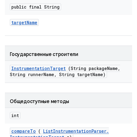
public final String
target
Name
Государственные строители
Instrumentation
Target
(String package
Name
,
String runner
Name
,
String target
Name)
Общедоступные методы
int
compare
To
(
List
Instrumentation
Parser
.