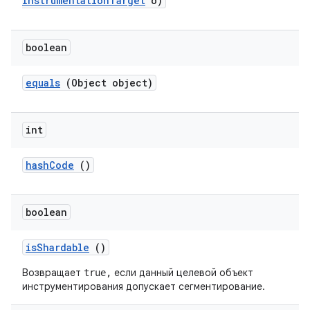
Instrumentation
Target
o)
boolean
equals
(Object object)
int
hash
Code
()
boolean
is
Shardable
()
Возвращает
если данный целевой объект
true,
инструментирования допускает сегментирование.