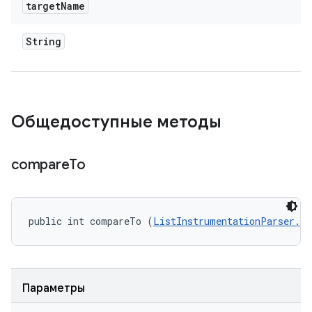
target
Name
String
Общедоступные методы
compare
To
public int compareTo (
ListInstrumentationParser.In
Параметры