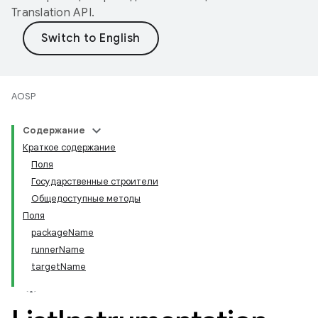
Translation API
.
AOSP
Содержание
Краткое содержание
Поля
Государственные строители
Общедоступные методы
Поля
packageName
runnerName
targetName