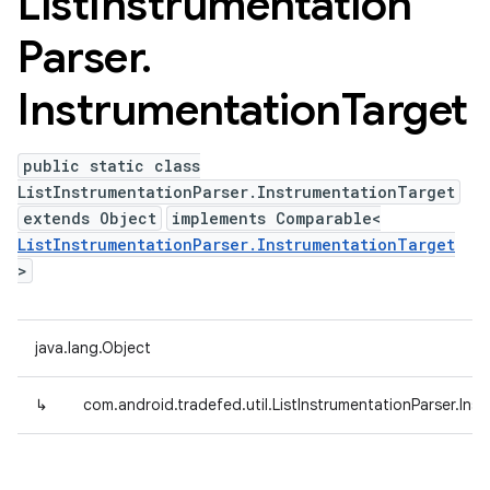
List
Instrumentation
Parser
.
Instrumentation
Target
public static class
ListInstrumentationParser.InstrumentationTarget
extends Object
implements Comparable<
ListInstrumentationParser.InstrumentationTarget
>
java.lang.Object
↳
com.android.tradefed.util.ListInstrumentationParser.Ins