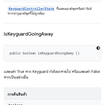
Keyguard
Controller
State
ที่แสดงเอาต์พุตหรือค่า Null
หากระบุเอาต์พุตที่ไม่ถูกต้อง
is
Keyguard
Going
Away
public boolean isKeyguardGoingAway ()
แสดงค่า True หาก Keyguard กำลังจะหายไป หรือแสดงค่า False
หากเป็นอย่างอื่น
การคืนสินค้า