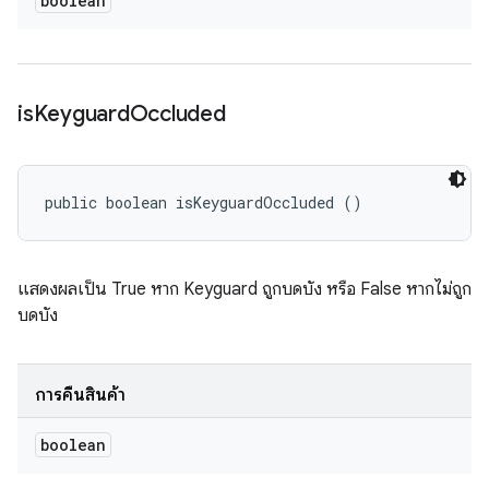
boolean
is
Keyguard
Occluded
public boolean isKeyguardOccluded ()
แสดงผลเป็น True หาก Keyguard ถูกบดบัง หรือ False หากไม่ถูก
บดบัง
การคืนสินค้า
boolean