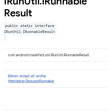
IRun
Util
.
IRunnable
Result
public static interface
IRunUtil.IRunnableResult
com.android.tradefed.util.IRunUtil.IRunnableResult
Bilinen dolaylı alt sınıflar
HttpHelper.RequestRunnable