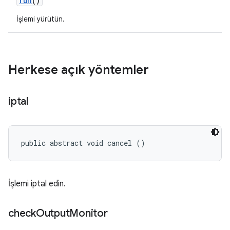
run
()
İşlemi yürütün.
Herkese açık yöntemler
iptal
public abstract void cancel ()
İşlemi iptal edin.
check
Output
Monitor