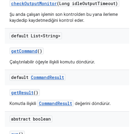
check
Output
Monitor
(Long idle
Output
Timeout)
Şu anda çalışan işlemin son kontrolden bu yana ilerleme
kaydedip kaydetmediğini kontrol eder.
default List<String>
get
Command
()
Çalıştırılabilir öğeyle ilişkili komutu döndürür.
default
Command
Result
get
Result
()
CommandResult
Komutla ilişkili
değerini döndürür.
abstract boolean