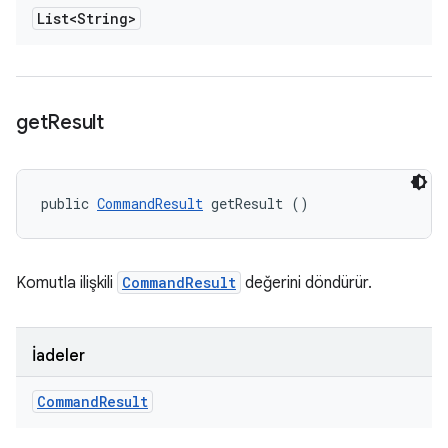
List<String>
get
Result
public 
CommandResult
 getResult ()
Komutla ilişkili
CommandResult
değerini döndürür.
İadeler
Command
Result