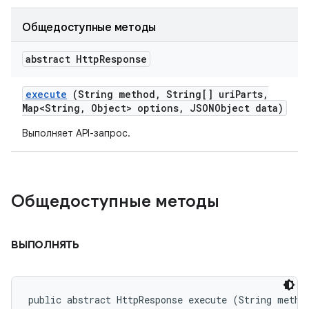
Общедоступные методы
abstract Http
Response
execute
(String method
,
String[] uri
Parts
,
Map<String
,
Object> options
,
JSONObject data)
Выполняет API-запрос.
Общедоступные методы
выполнять
public abstract HttpResponse execute (String method