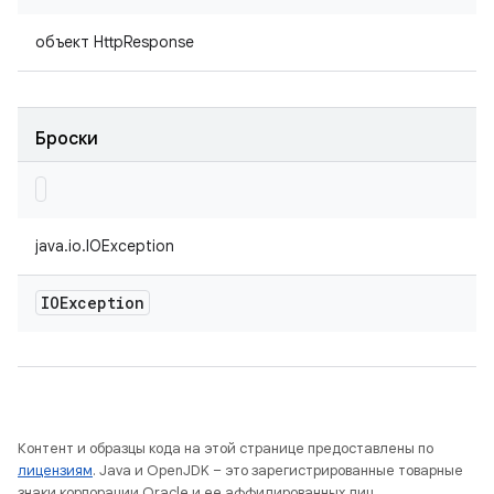
объект HttpResponse
Броски
java.io.IOException
IOException
Контент и образцы кода на этой странице предоставлены по
лицензиям
. Java и OpenJDK – это зарегистрированные товарные
знаки корпорации Oracle и ее аффилированных лиц.