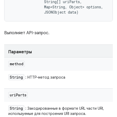
                String[] uriParts, 

                Map<String, Object> options, 

                JSONObject data)
Выполняет API-запрос.
Параметры
method
String
: HTTP-метод запроса
uri
Parts
String
: Закодированные в формате URL части URI,
используемые для построения URI запроса.