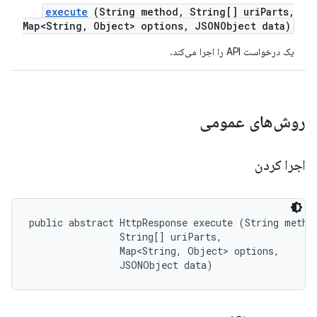
execute
(String method
,
String[] uri
Parts
,
Map<String
,
Object> options
,
JSONObject data)
یک درخواست API را اجرا می‌کند.
روش‌های عمومی
اجرا کردن
public abstract HttpResponse execute (String method
                String[] uriParts, 

                Map<String, Object> options, 

                JSONObject data)