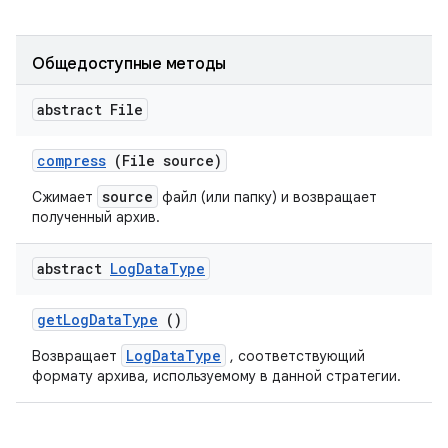
Общедоступные методы
abstract File
compress
(File source)
source
Сжимает
файл (или папку) и возвращает
полученный архив.
abstract
Log
Data
Type
get
Log
Data
Type
()
LogDataType
Возвращает
, соответствующий
формату архива, используемому в данной стратегии.