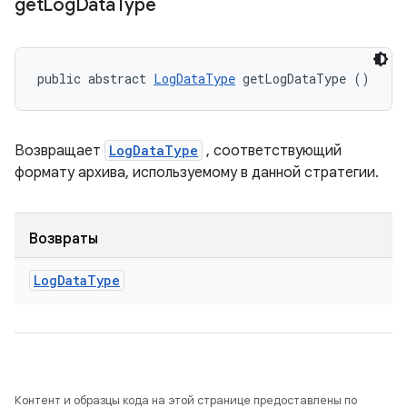
get
Log
Data
Type
public abstract 
LogDataType
 getLogDataType ()
Возвращает
LogDataType
, соответствующий
формату архива, используемому в данной стратегии.
Возвраты
Log
Data
Type
Контент и образцы кода на этой странице предоставлены по