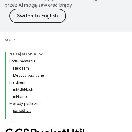
przez AI mogą zawierać błędy.
AOSP
Na tej stronie
Podsumowanie
Fieldsem
Metody publiczne
Fieldsem
mMd5Hash
mName
Metody publiczne
parseStat