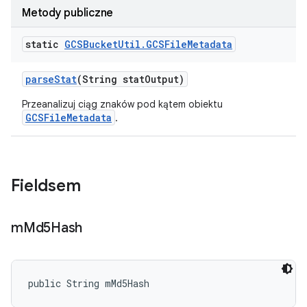
Metody publiczne
static
GCSBucket
Util
.
GCSFile
Metadata
parse
Stat
(String stat
Output)
Przeanalizuj ciąg znaków pod kątem obiektu
GCSFileMetadata
.
Fieldsem
m
Md5Hash
public String mMd5Hash