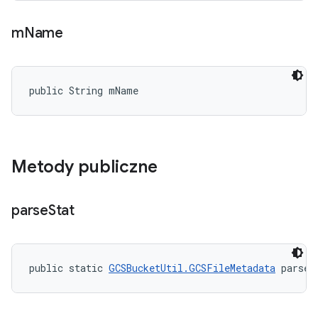
m
Name
public String mName
Metody publiczne
parse
Stat
public static 
GCSBucketUtil.GCSFileMetadata
 parseS