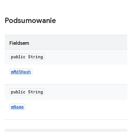
Podsumowanie
Fieldsem
public String
m
Md5Hash
public String
m
Name