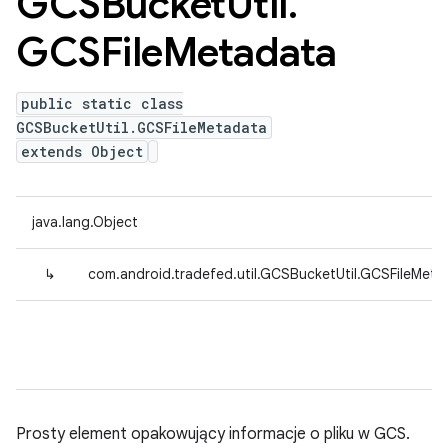
GCSBucket
Util
.
GCSFile
Metadata
public static class
GCSBucketUtil.GCSFileMetadata
extends Object
java.lang.Object
↳
com.android.tradefed.util.GCSBucketUtil.GCSFileMeta
Prosty element opakowujący informacje o pliku w GCS.