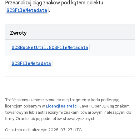
Przeanalizuj ciąg znaków pod kątem obiektu
GCSFileMetadata
.
Zwroty
GCSBucket
Util
.
GCSFile
Metadata
GCSFile
Metadata
Treść strony i umieszczone na niej fragmenty kodu podlegają
licencjom opisanym w
Licencji na treści
. Java i OpenJDK są znakami
towarowymi lub zastrzeżonymi znakami towarowymi należącymi do
firmy Oracle lub jej podmiotów stowarzyszonych.
Ostatnia aktualizacja: 2025-07-27 UTC.