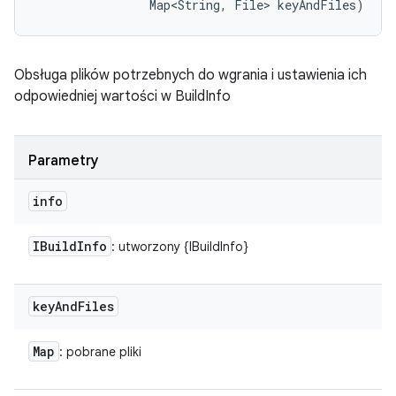
                Map<String, File> keyAndFiles)
Obsługa plików potrzebnych do wgrania i ustawienia ich
odpowiedniej wartości w BuildInfo
Parametry
info
IBuild
Info
: utworzony {IBuildInfo}
key
And
Files
Map
: pobrane pliki