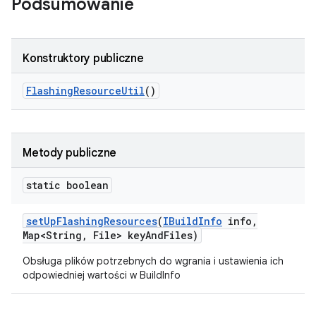
Podsumowanie
Konstruktory publiczne
Flashing
Resource
Util
()
Metody publiczne
static boolean
set
Up
Flashing
Resources
(
IBuild
Info
info
,
Map<String
,
File> key
And
Files)
Obsługa plików potrzebnych do wgrania i ustawienia ich
odpowiedniej wartości w BuildInfo