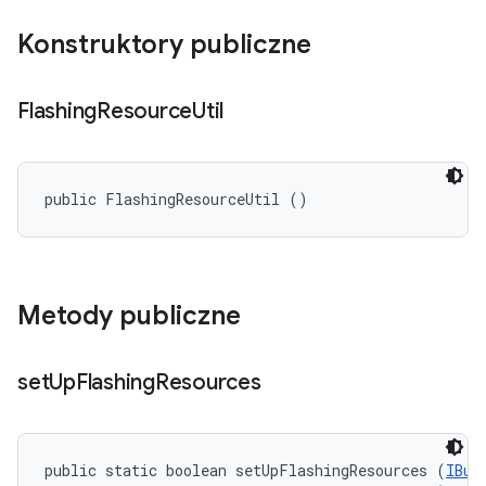
Konstruktory publiczne
Flashing
Resource
Util
public FlashingResourceUtil ()
Metody publiczne
set
Up
Flashing
Resources
public static boolean setUpFlashingResources (
IBui