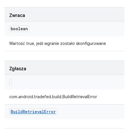
Zwraca
boolean
Wartość true, jeśli wgranie zostało skonfigurowane
Zgłasza
com.android.tradefed.build.BuildRetrievalError
Build
Retrieval
Error