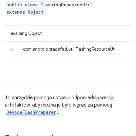
public class FlashingResourceUtil
extends Object
java.lang.Object
↳
com.android.tradefed.util.FlashingResourceUtil
To narzędzie pomaga ustawić odpowiednią wersję
artefaktów, aby można je było wgrać za pomocą
DeviceFlashPreparer
.