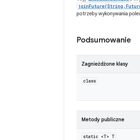
joinFuture(String,Futur
potrzeby wykonywania pole
Podsumowanie
Zagnieżdżone klasy
class
Metody publiczne
static <T> T