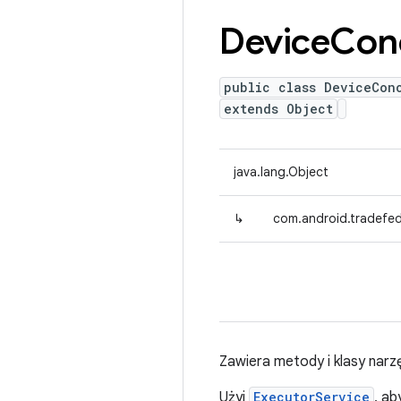
Device
Con
public class DeviceCon
extends Object
java.lang.Object
↳
com.android.tradefed.
Zawiera metody i klasy nar
Użyj
ExecutorService
, a