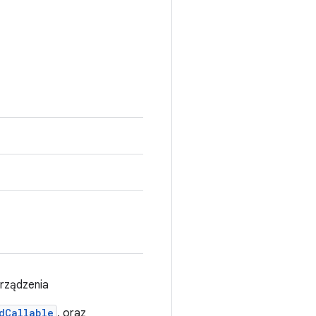
rządzenia
dCallable
, oraz