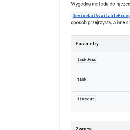
Wygodna metoda do łączen
DeviceNotAvailableExce
sposób przejrzysty, a inne s
Parametry
task
Desc
task
timeout
Zwraca