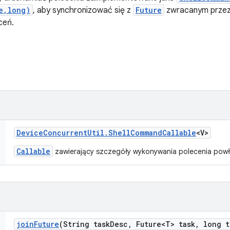
e,long)
, aby synchronizować się z
Future
zwracanym prze
ceń.
Device
Concurrent
Util
.
Shell
Command
Callable
<V>
Callable
zawierający szczegóły wykonywania polecenia powł
join
Future
(String task
Desc
,
Future<T> task
,
long t