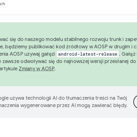
rch
wać się do naszego modelu stabilnego rozwoju trunk i zape
e, będziemy publikować kod źródłowy w AOSP w drugim i c
enia AOSP używaj gałęzi
android-latest-release
. Gałąź
 zawsze odwoływać się do najnowszej wersji przesłanej do
 artykule
Zmiany w AOSP
.
gle używa technologii AI do tłumaczenia treści na Twój
umaczenia wygenerowane przez AI mogą zawierać błędy.