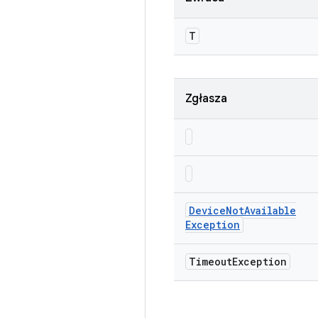
T
Zgłasza
Device
Not
Available
Exception
Timeout
Exception