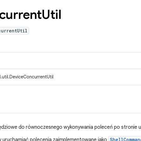
current
Util
currentUtil
util.DeviceConcurrentUtil
zędziowe do równoczesnego wykonywania poleceń po stronie u
by uruchamiać polecenia zaimplementowane jako
ShellComman