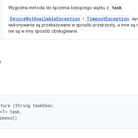
task
Wygodna metoda do łączenia bieżącego wątku z
DeviceNotAvailableException
TimeoutException
i
wys
wykonywania są przekazywane w sposób przejrzysty, a inne są r
nie są w inny sposób obsługiwane.
e
ture (String taskDesc, 

<T> task, 

imeout)