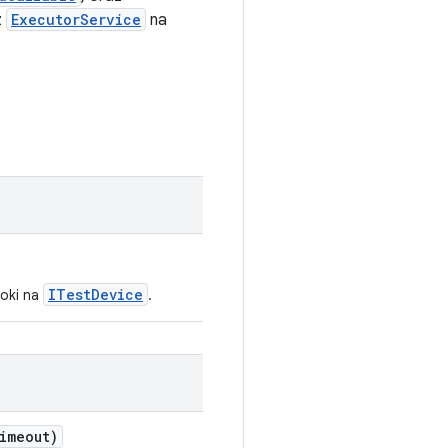
z
ExecutorService
na
ITestDevice
oki na
.
imeout)