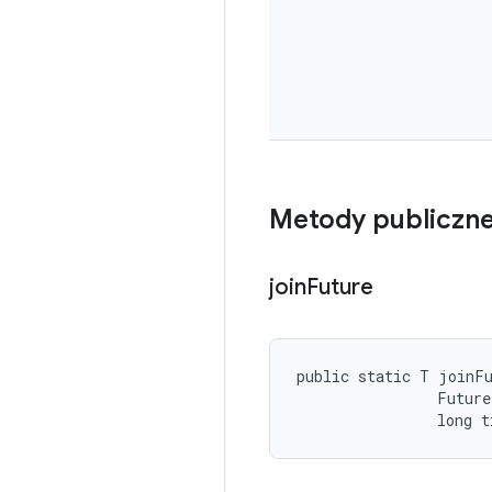
Metody publiczn
join
Future
public static T joinFu
                Future
                long t