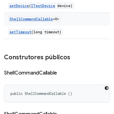
set
Device
(
ITest
Device
device)
Shell
Command
Callable
<V>
set
Timeout
(long timeout)
Construtores públicos
Shell
Command
Callable
public ShellCommandCallable ()