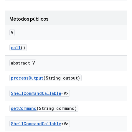
Métodos públicos
V
call
()
abstract V
process
Output
(String output)
Shell
Command
Callable
<V>
set
Command
(String command)
Shell
Command
Callable
<V>