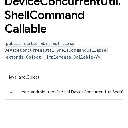
Device
Concurrent
Util
.
Shell
Command
Callable
public static abstract class
DeviceConcurrentUtil.ShellCommandCallable
extends Object
implements Callable<V>
java.lang.Object
↳
com.android.tradefed.util.DeviceConcurrentUtil.ShellC