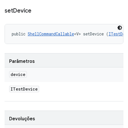
set
Device
public 
ShellCommandCallable
<V> setDevice (
ITestDev
Parâmetros
device
ITest
Device
Devoluções