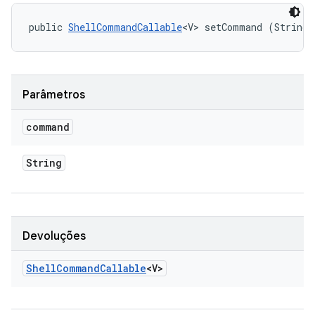
public 
ShellCommandCallable
<V> setCommand (String 
Parâmetros
command
String
Devoluções
Shell
Command
Callable
<V>