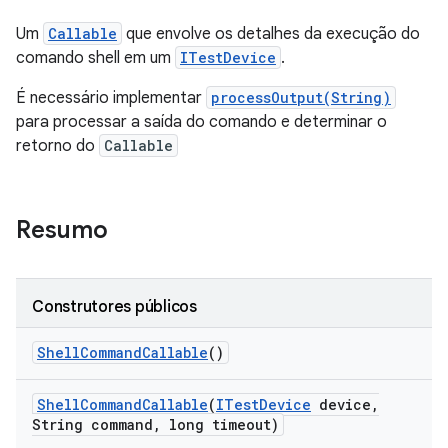
Um
Callable
que envolve os detalhes da execução do
comando shell em um
ITestDevice
.
É necessário implementar
processOutput(String)
para processar a saída do comando e determinar o
retorno do
Callable
Resumo
Construtores públicos
Shell
Command
Callable
()
Shell
Command
Callable
(
ITest
Device
device
,
String command
,
long timeout)