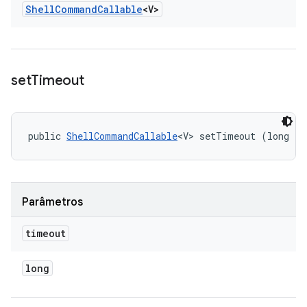
Shell
Command
Callable
<V>
set
Timeout
public 
ShellCommandCallable
<V> setTimeout (long ti
Parâmetros
timeout
long