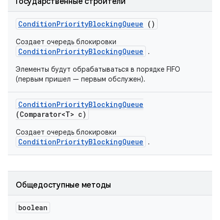
Государственные строители
Condition
Priority
Blocking
Queue
()
Создает очередь блокировки
ConditionPriorityBlockingQueue
.
Элементы будут обрабатываться в порядке FIFO
(первым пришел — первым обслужен).
Condition
Priority
Blocking
Queue
(Comparator<T> c)
Создает очередь блокировки
ConditionPriorityBlockingQueue
.
Общедоступные методы
boolean