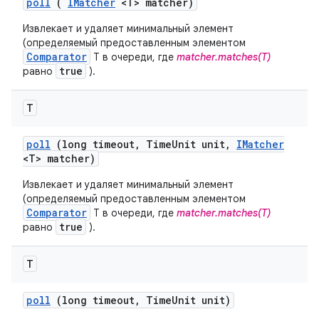
poll
(
IMatcher
<T> matcher)
Извлекает и удаляет минимальный элемент
(определяемый предоставленным элементом
Comparator
T в очереди, где
matcher.matches(T)
true
равно
).
T
poll
(long timeout
,
Time
Unit unit
,
IMatcher
<T> matcher)
Извлекает и удаляет минимальный элемент
(определяемый предоставленным элементом
Comparator
T в очереди, где
matcher.matches(T)
true
равно
).
T
poll
(long timeout
,
Time
Unit unit)