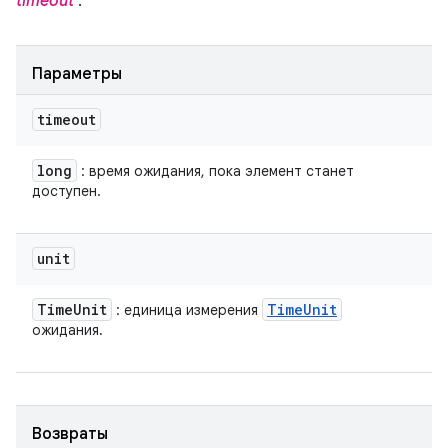
timeout
.
Параметры
timeout
long
: время ожидания, пока элемент станет
доступен.
unit
Time
Unit
Time
Unit
: единица измерения
ожидания.
Возвраты