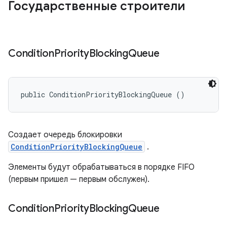
Государственные строители
Condition
Priority
Blocking
Queue
public ConditionPriorityBlockingQueue ()
Создает очередь блокировки
ConditionPriorityBlockingQueue
.
Элементы будут обрабатываться в порядке FIFO
(первым пришел — первым обслужен).
Condition
Priority
Blocking
Queue