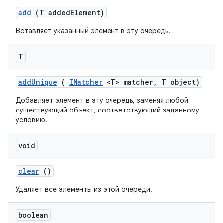
add
(T added
Element)
Вставляет указанный элемент в эту очередь.
T
add
Unique
(
IMatcher
<T> matcher
,
T object)
Добавляет элемент в эту очередь, заменяя любой
существующий объект, соответствующий заданному
условию.
void
clear
()
Удаляет все элементы из этой очереди.
boolean