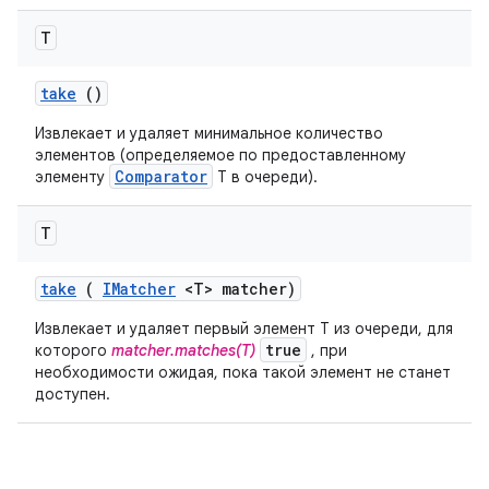
T
take
()
Извлекает и удаляет минимальное количество
элементов (определяемое по предоставленному
Comparator
элементу
T в очереди).
T
take
(
IMatcher
<T> matcher)
Извлекает и удаляет первый элемент T из очереди, для
true
которого
matcher.matches(T)
, при
необходимости ожидая, пока такой элемент не станет
доступен.