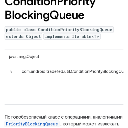
Condition
Priority
Blocking
Queue
public class ConditionPriorityBlockingQueue
extends Object
implements Iterable<T>
java.lang.Object
↳
com.android.tradefed.util.ConditionPriorityBlockingQue
Потокобезопасный класс с операциями, аналогичными
PriorityBlockingQueue
, который может извлекать