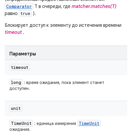
Comparator
T в очереди, где
matcher.matches(T)
равно
true
).
Блокирует доступ к элементу до истечения времени
timeout
.
Параметры
timeout
long
: время ожидания, пока элемент станет
доступен.
unit
Time
Unit
Time
Unit
: единица измерения
ожидания.