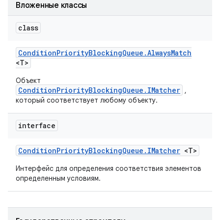
Вложенные классы
class
Condition
Priority
Blocking
Queue
.
Always
Match
<T>
Объект
ConditionPriorityBlockingQueue.IMatcher
,
который соответствует любому объекту.
interface
Condition
Priority
Blocking
Queue
.
IMatcher
<T>
Интерфейс для определения соответствия элементов
определенным условиям.