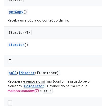
get
Copy
()
Receba uma cópia do conteúdo da fila.
Iterator<T>
iterator
()
T
poll
(
IMatcher
<T> matcher)
Recupera e remove o mínimo (conforme julgado pelo
Comparator
elemento
T fornecido na fila em que
true
matcher.matches(T)
é
.
T