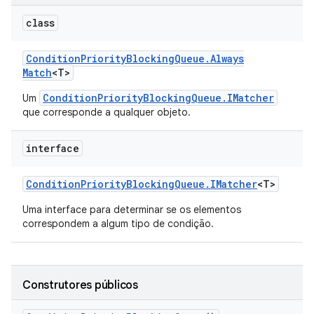
class
Condition
Priority
Blocking
Queue
.
Always
Match
<T>
ConditionPriorityBlockingQueue.IMatcher
Um
que corresponde a qualquer objeto.
interface
Condition
Priority
Blocking
Queue
.
IMatcher
<T>
Uma interface para determinar se os elementos
correspondem a algum tipo de condição.
Construtores públicos