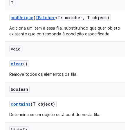
T
add
Unique
(
IMatcher
<T> matcher
,
T object)
Adiciona um item a essa fila, substituindo qualquer objeto
existente que corresponda à condição especificada.
void
clear
()
Remove todos os elementos da fila.
boolean
contains
(T object)
Determina se um objeto está contido nesta fila.
List<T>