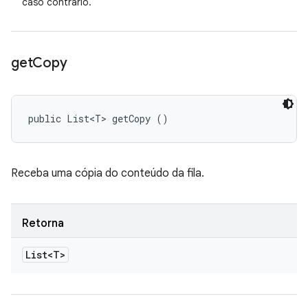
caso contrário.
get
Copy
public List<T> getCopy ()
Receba uma cópia do conteúdo da fila.
Retorna
List<T>