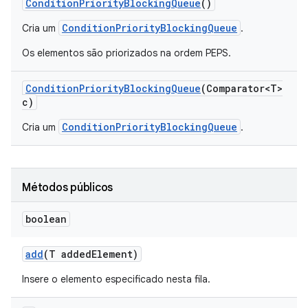
Condition
Priority
Blocking
Queue
()
ConditionPriorityBlockingQueue
Cria um
.
Os elementos são priorizados na ordem PEPS.
Condition
Priority
Blocking
Queue
(Comparator<T>
c)
ConditionPriorityBlockingQueue
Cria um
.
Métodos públicos
boolean
add
(T added
Element)
Insere o elemento especificado nesta fila.