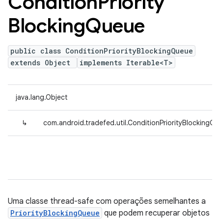
Condition
Priority
Blocking
Queue
public class ConditionPriorityBlockingQueue
extends Object
implements Iterable<T>
java.lang.Object
↳
com.android.tradefed.util.ConditionPriorityBlockingQ
Uma classe thread-safe com operações semelhantes a
PriorityBlockingQueue
que podem recuperar objetos