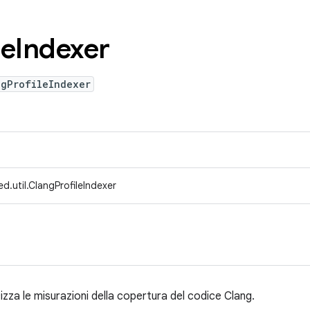
le
Indexer
ngProfileIndexer
d.util.ClangProfileIndexer
icizza le misurazioni della copertura del codice Clang.