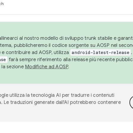
ch
llinearci al nostro modello di sviluppo trunk stabile e garantir
istema, pubblicheremo il codice sorgente su AOSP nel secon
 e contribuire ad AOSP, utilizza
android-latest-release
.
ase
farà sempre riferimento alla release più recente pubbli
a la sezione
Modifiche ad AOSP
.
gle utilizza la tecnologia AI per tradurre i contenuti
ta. Le traduzioni generate dall'AI potrebbero contenere