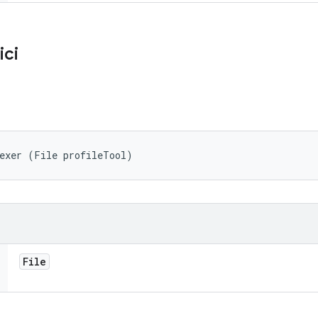
ici
dexer (File profileTool)
File