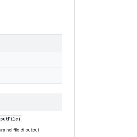
put
File)
ura nel file di output.