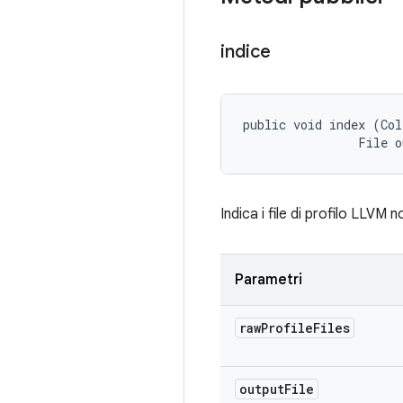
indice
public void index (Col
                File 
Indica i file di profilo LLVM n
Parametri
raw
Profile
Files
output
File