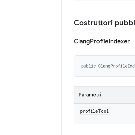
Costruttori pubbl
Clang
Profile
Indexer
public ClangProfileIn
Parametri
profile
Tool