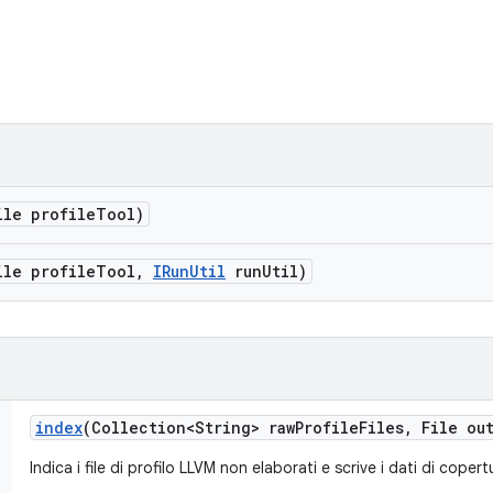
ile profile
Tool)
ile profile
Tool
,
IRun
Util
run
Util)
index
(Collection<String> raw
Profile
Files
,
File out
Indica i file di profilo LLVM non elaborati e scrive i dati di copert