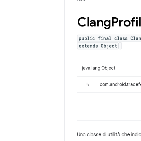
Clang
Profi
public final class Cla
extends Object
java.lang.Object
↳
com.android.tradefe
Una classe di utilità che ind