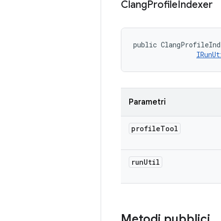
Clang
Profile
Indexer
public ClangProfileInd
IRunUt
Parametri
profile
Tool
run
Util
Metodi pubblici