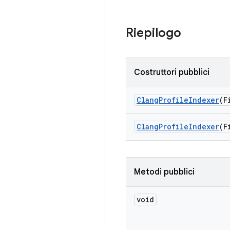
Riepilogo
Costruttori pubblici
Clang
Profile
Indexer
(F
Clang
Profile
Indexer
(F
Metodi pubblici
void