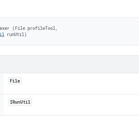
exer (File profileTool, 

il
 runUtil)
File
IRun
Util