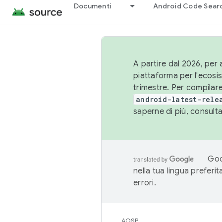
Documenti
Android Code Sear
A partire dal 2026, per a
piattaforma per l'ecos
trimestre. Per compilare
android-latest-rele
saperne di più, consult
Goo
nella tua lingua preferi
errori.
AOSP