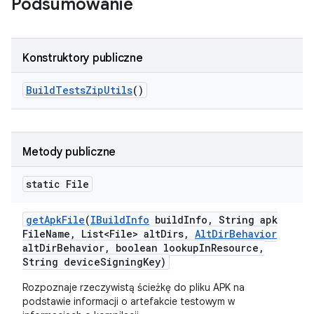
Podsumowanie
Konstruktory publiczne
Build
Tests
Zip
Utils
()
Metody publiczne
static File
get
Apk
File
(
IBuild
Info
build
Info
,
String apk
File
Name
,
List<File> alt
Dirs
,
Alt
Dir
Behavior
alt
Dir
Behavior
,
boolean lookup
In
Resource
,
String device
Signing
Key)
Rozpoznaje rzeczywistą ścieżkę do pliku APK na
podstawie informacji o artefakcie testowym w