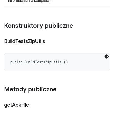
informacjach o kompilacji.
Konstruktory publiczne
Build
Tests
Zip
Utils
public BuildTestsZipUtils ()
Metody publiczne
get
Apk
File