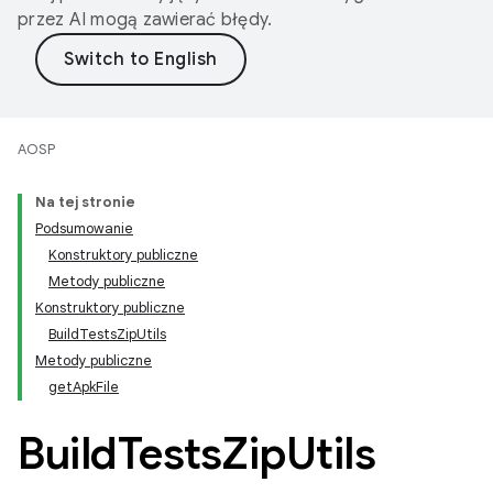
przez AI mogą zawierać błędy.
AOSP
Na tej stronie
Podsumowanie
Konstruktory publiczne
Metody publiczne
Konstruktory publiczne
BuildTestsZipUtils
Metody publiczne
getApkFile
Build
Tests
Zip
Utils