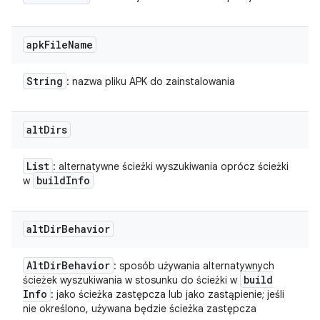
apk
File
Name
String
: nazwa pliku APK do zainstalowania
alt
Dirs
List
: alternatywne ścieżki wyszukiwania oprócz ścieżki
build
Info
w
alt
Dir
Behavior
Alt
Dir
Behavior
: sposób używania alternatywnych
build
ścieżek wyszukiwania w stosunku do ścieżki w
Info
: jako ścieżka zastępcza lub jako zastąpienie; jeśli
nie określono, używana będzie ścieżka zastępcza