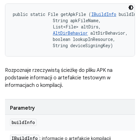
public static File getApkFile (
IBuildInfo
 buildInfo
                String apkFileName, 

                List<File> altDirs, 

AltDirBehavior
 altDirBehavior, 

                boolean lookupInResource, 

                String deviceSigningKey)
Rozpoznaje rzeczywistą ścieżkę do pliku APK na
podstawie informacji o artefakcie testowym w
informacjach o kompilacji.
Parametry
build
Info
IBuild
Info
: informacje o artefakcie kompilacji