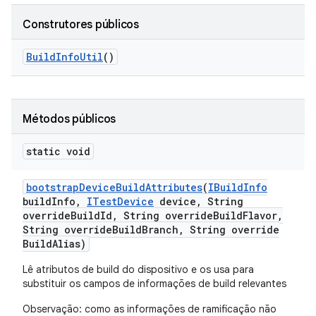
Construtores públicos
Build
Info
Util
()
Métodos públicos
static void
bootstrap
Device
Build
Attributes
(
IBuild
Info
build
Info
,
ITest
Device
device
,
String
override
Build
Id
,
String override
Build
Flavor
,
String override
Build
Branch
,
String override
Build
Alias)
Lê atributos de build do dispositivo e os usa para
substituir os campos de informações de build relevantes
Observação: como as informações de ramificação não