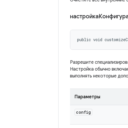
Очистите все внутренние 
настройкаКонфигур
public void customizeC
Разрешите специализирова
Настройка обычно включае
выполнять некоторые допо
Параметры
config