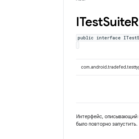
ITest
Suite
R
public interface ITest
com.android.tradefed.testty
Интерфейс, описывающий п
было повторно запустить.