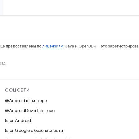
нице предоставлены по
лицензиям
. Java и OpenJDK – это зарегистриров
TC.
СОЦСЕТИ
@Android в Твиттере
@AndroidDev в Твиттере
Блог Android
Блог Google о безопасности