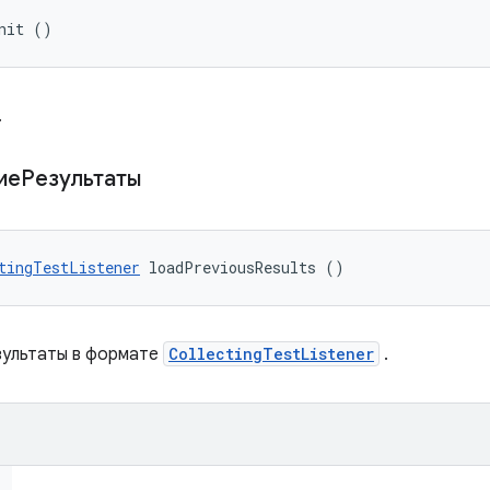
nit ()
.
иеРезультаты
tingTestListener
 loadPreviousResults ()
зультаты в формате
CollectingTestListener
.