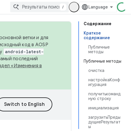
/
Содержание
Краткое
основной ветки и для
содержание
исходный код в AOSP
Публичные
ку
android-latest-
методы
 самый последний
Публичные методы
здел «Изменения в
очистка
настройкаКонф
игурация
получитькоманд
ную строку
инициализация
загрузитьПреды
дущиеРезультат
ы