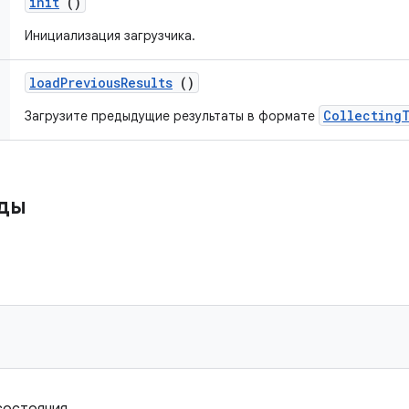
init
()
Инициализация загрузчика.
load
Previous
Results
()
CollectingT
Загрузите предыдущие результаты в формате
ды