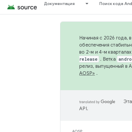
Документация
Поиск кода And
Начиная с 2026 года, 
обеспечения стабильн
во 2-м и 4-м квартала
release
. Ветка
andro
релиз, выпущенный в 
AOSP»
.
Эта
API
.
AOSP