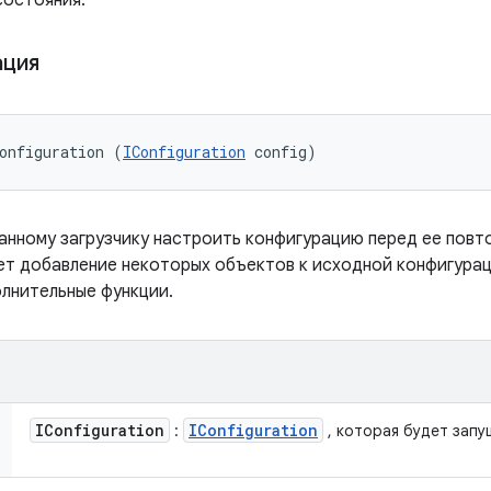
состояния.
ация
onfiguration (
IConfiguration
 config)
нному загрузчику настроить конфигурацию перед ее повт
т добавление некоторых объектов к исходной конфигурац
лнительные функции.
IConfiguration
IConfiguration
:
, которая будет запу