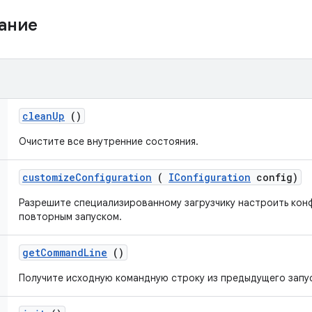
жание
clean
Up
()
Очистите все внутренние состояния.
customize
Configuration
(
IConfiguration
config)
Разрешите специализированному загрузчику настроить кон
повторным запуском.
get
Command
Line
()
Получите исходную командную строку из предыдущего запу