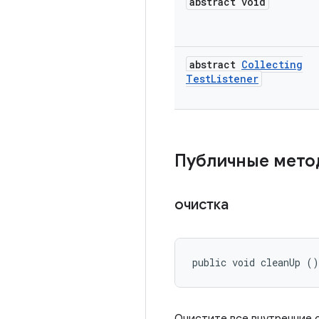
abstract void
abstract
Collecting
Test
Listener
Публичные мето
очистка
public void cleanUp ()