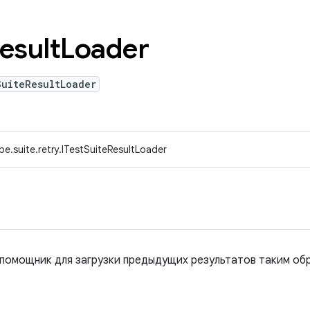
esult
Loader
SuiteResultLoader
pe.suite.retry.ITestSuiteResultLoader
омощник для загрузки предыдущих результатов таким обр