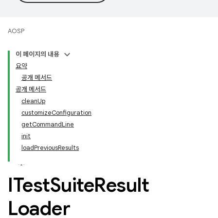
AOSP
이 페이지의 내용
요약
공개 메서드
공개 메서드
cleanUp
customizeConfiguration
getCommandLine
init
loadPreviousResults
ITest
Suite
Result
Loader