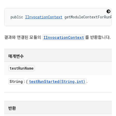
public 
IInvocationContext
 getModuleContextForRunRe
결과와 연결된 모듈의
IInvocationContext
를 반환합니다.
매개변수
test
Run
Name
String
testRunStarted(
String
,
int)
: {
.
반환