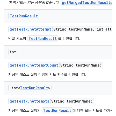
getMergedTestRunResults(
이 메서드는 지원 중단되었습니다.
Test
Run
Result
get
Test
Run
At
Attempt
(String test
Run
Name
,
int attem
TestRunResult
단일 시도의
를 반환합니다.
int
get
Test
Run
Attempt
Count
(String test
Run
Name)
지정된 테스트 실행 이름의 시도 횟수를 반환합니다.
List<
Test
Run
Result
>
get
Test
Run
Attempts
(String test
Run
Name)
TestRunResult
지정된 테스트 실행의
에 대한 모든 시도를 가져옵니