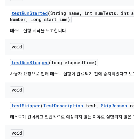
test
Run
Started
(String name
,
int num
Tests
,
int att
Number
,
long start
Time)
테스트 실행 시작을 보고합니다.
void
test
Run
Stopped
(long elapsed
Time)
사용자 요청으로 인해 테스트 실행이 완료되기 전에 중지되었다고 보고
void
test
Skipped
(
Test
Description
test
,
Skip
Reason
rea
테스트가 건너뛰고 일반적으로 예상되지 않는 이유로 실행되지 않은 경
void