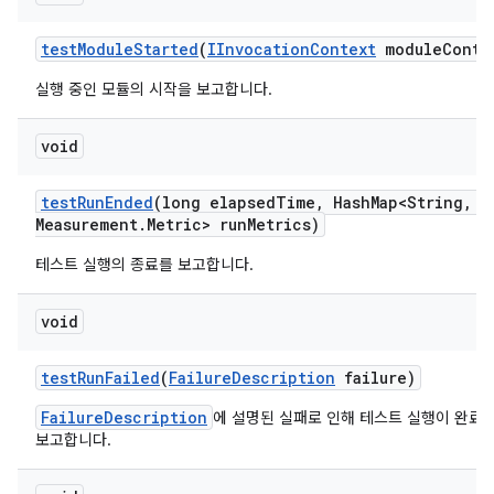
test
Module
Started
(
IInvocation
Context
module
Conte
실행 중인 모듈의 시작을 보고합니다.
void
test
Run
Ended
(long elapsed
Time
,
Hash
Map<String
,
Me
Measurement
.
Metric> run
Metrics)
테스트 실행의 종료를 보고합니다.
void
test
Run
Failed
(
Failure
Description
failure)
FailureDescription
에 설명된 실패로 인해 테스트 실행이 완료
보고합니다.