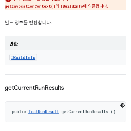
의
에 의존합니다.
getInvocationContext()
IBuildInfo
빌드 정보를 반환합니다.
반환
IBuild
Info
get
Current
Run
Results
public 
TestRunResult
 getCurrentRunResults ()