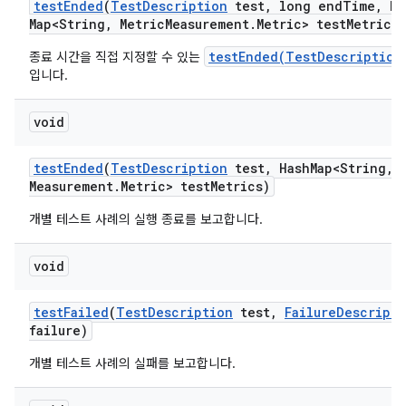
test
Ended
(
Test
Description
test
,
long end
Time
,
Ha
Map<String
,
Metric
Measurement
.
Metric> test
Metrics)
testEnded(TestDescription
종료 시간을 직접 지정할 수 있는
입니다.
void
test
Ended
(
Test
Description
test
,
Hash
Map<String
,
M
Measurement
.
Metric> test
Metrics)
개별 테스트 사례의 실행 종료를 보고합니다.
void
test
Failed
(
Test
Description
test
,
Failure
Descripti
failure)
개별 테스트 사례의 실패를 보고합니다.