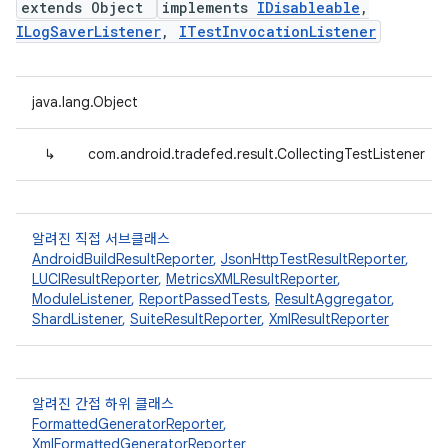
extends Object
implements
IDisableable
,
ILogSaverListener
,
ITestInvocationListener
java.lang.Object
↳
com.android.tradefed.result.CollectingTestListener
알려진 직접 서브클래스
AndroidBuildResultReporter
,
JsonHttpTestResultReporter
,
LUCIResultReporter
,
MetricsXMLResultReporter
,
ModuleListener
,
ReportPassedTests
,
ResultAggregator
,
ShardListener
,
SuiteResultReporter
,
XmlResultReporter
알려진 간접 하위 클래스
FormattedGeneratorReporter
,
XmlFormattedGeneratorReporter