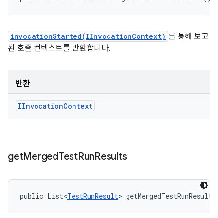
invocationStarted(IInvocationContext)
를 통해 보고
된 호출 컨텍스트를 반환합니다.
반환
IInvocation
Context
get
Merged
Test
Run
Results
public List<
TestRunResult
> getMergedTestRunResults