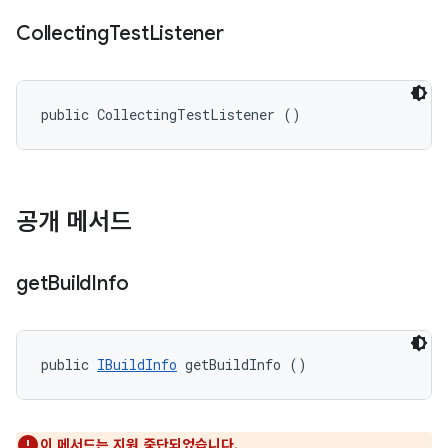
Collecting
Test
Listener
public CollectingTestListener ()
공개 메서드
get
Build
Info
public 
IBuildInfo
 getBuildInfo ()
이 메서드는 지원 중단되었습니다.