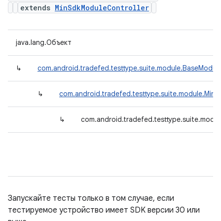
extends
MinSdkModuleController
java.lang.Объект
↳
com.android.tradefed.testtype.suite.module.BaseModule
↳
com.android.tradefed.testtype.suite.module.Min
↳
com.android.tradefed.testtype.suite.modu
Запускайте тесты только в том случае, если
тестируемое устройство имеет SDK версии 30 или