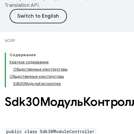
Translation API
.
AOSP
Содержание
Краткое содержание
Общественные конструкторы
Общественные конструкторы
Sdk30МодульКонтроллер
Sdk30МодульКонтрол
public class Sdk30ModuleController