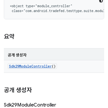
<object type="module_controller"

 class="com.android.tradefed.testtype.suite.module
요약
공개 생성자
Sdk29Module
Controller
()
공개 생성자
Sdk29Module
Controller