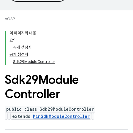
AOSP
이 페이지의 내용
요약
공개 생성자
공개 생성자
Sdk29ModuleController
Sdk29Module
Controller
public class Sdk29ModuleController
extends
MinSdkModuleController