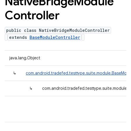
Native
Bridge
Module
Controller
public class NativeBridgeModuleController
extends
BaseModuleController
java.lang.Object
↳
com.android.tradefed.testtype.suite.module.BaseModu
↳
com.android.tradefed.testtype.suite.module.