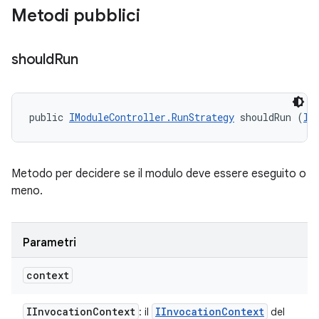
Metodi pubblici
should
Run
public 
IModuleController.RunStrategy
 shouldRun (
II
Metodo per decidere se il modulo deve essere eseguito o
meno.
Parametri
context
IInvocation
Context
IInvocation
Context
: il
del