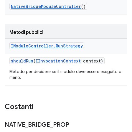
Native
Bridge
Module
Controller
()
Metodi pubblici
IModule
Controller
.
Run
Strategy
should
Run
(
IInvocation
Context
context)
Metodo per decidere se il modulo deve essere eseguito o
meno.
Costanti
NATIVE
_
BRIDGE
_
PROP