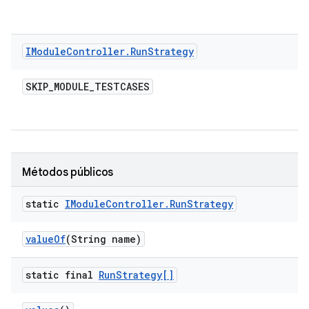
IModule
Controller
.
Run
Strategy
SKIP
_
MODULE
_
TESTCASES
Métodos públicos
static
IModule
Controller
.
Run
Strategy
value
Of
(String name)
static final
Run
Strategy[]