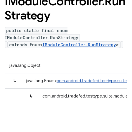
IModule
Controller
.
Run
Strategy
public static final enum
IModuleController.RunStrategy
extends Enum<
IModuleController.RunStrategy
>
java.lang.Object
↳
java.lang.Enum<
com.android.tradefed.testtype.suite.m
↳
com.android.tradefed.testtype.suite.module.I