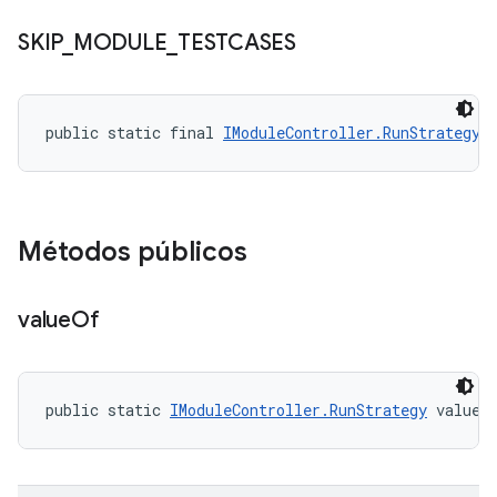
SKIP
_
MODULE
_
TESTCASES
public static final 
IModuleController.RunStrategy
 
Métodos públicos
value
Of
public static 
IModuleController.RunStrategy
 valueO