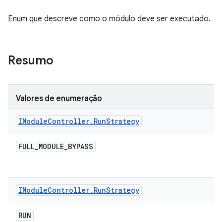
Enum que descreve como o módulo deve ser executado.
Resumo
Valores de enumeração
IModule
Controller
.
Run
Strategy
FULL
_
MODULE
_
BYPASS
IModule
Controller
.
Run
Strategy
RUN