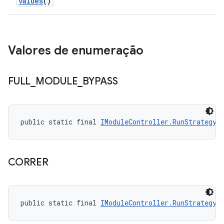
values
()
Valores de enumeração
FULL
_
MODULE
_
BYPASS
public static final 
IModuleController.RunStrategy
 
CORRER
public static final 
IModuleController.RunStrategy
 