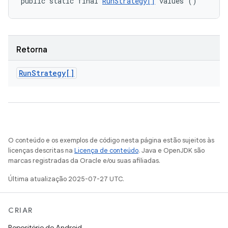
public static final 
RunStrategy[]
 values ()
Retorna
Run
Strategy[]
O conteúdo e os exemplos de código nesta página estão sujeitos às
licenças descritas na
Licença de conteúdo
. Java e OpenJDK são
marcas registradas da Oracle e/ou suas afiliadas.
Última atualização 2025-07-27 UTC.
CRIAR
Repositório do Android