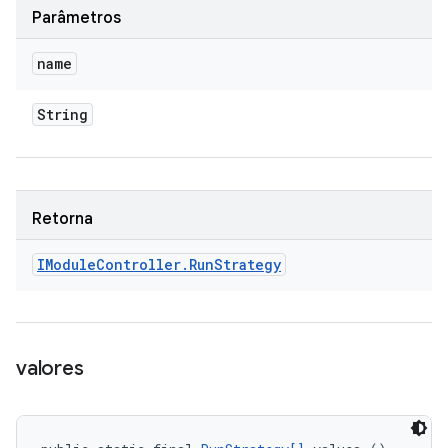
Parâmetros
name
String
Retorna
IModule
Controller
.
Run
Strategy
valores