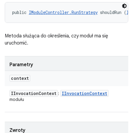
public 
IModuleController.RunStrategy
 shouldRun (
II
Metoda służąca do określenia, czy moduł ma się
uruchomić.
Parametry
context
IInvocation
Context
IInvocation
Context
:
modułu
Zwroty