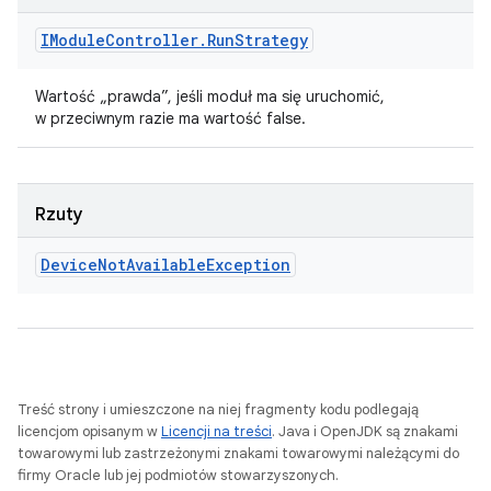
IModule
Controller
.
Run
Strategy
Wartość „prawda”, jeśli moduł ma się uruchomić,
w przeciwnym razie ma wartość false.
Rzuty
Device
Not
Available
Exception
Treść strony i umieszczone na niej fragmenty kodu podlegają
licencjom opisanym w
Licencji na treści
. Java i OpenJDK są znakami
towarowymi lub zastrzeżonymi znakami towarowymi należącymi do
firmy Oracle lub jej podmiotów stowarzyszonych.