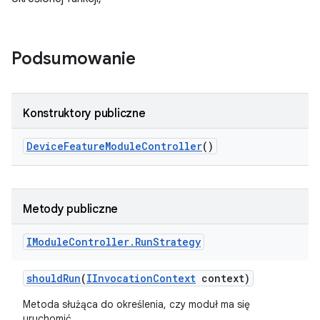
Podsumowanie
Konstruktory publiczne
Device
Feature
Module
Controller
()
Metody publiczne
IModule
Controller
.
Run
Strategy
should
Run
(
IInvocation
Context
context)
Metoda służąca do określenia, czy moduł ma się
uruchomić.