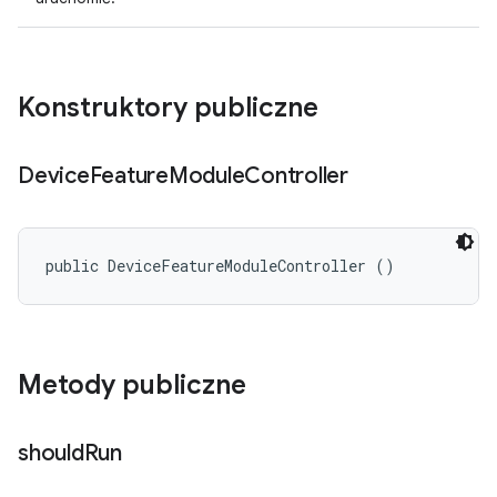
Konstruktory publiczne
Device
Feature
Module
Controller
public DeviceFeatureModuleController ()
Metody publiczne
should
Run