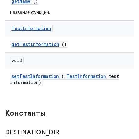
get
Name
()
Название функции.
Test
Information
get
Test
Information
()
void
set
Test
Information
(
Test
Information
test
Information)
Константы
DESTINATION
_
DIR