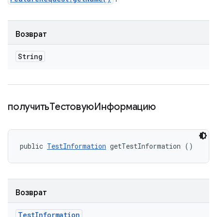
Возврат
String
получитьТестовуюИнформацию
public 
TestInformation
 getTestInformation ()
Возврат
Test
Information