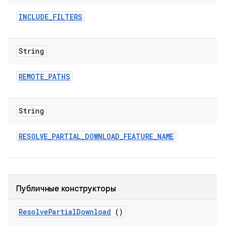
INCLUDE
_
FILTERS
String
REMOTE
_
PATHS
String
RESOLVE
_
PARTIAL
_
DOWNLOAD
_
FEATURE
_
NAME
Публичные конструкторы
Resolve
Partial
Download
()