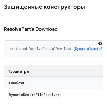
Защищенные конструкторы
Resolve
Partial
Download
protected ResolvePartialDownload (
DynamicRemoteFil
Параметры
resolver
Dynamic
Remote
File
Resolver