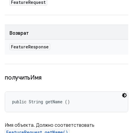
Feature
Request
Возврат
Feature
Response
получитьИмя
public String getName ()
Имя объекта. Должно соответствовать
FeatureRequest.getName()
.