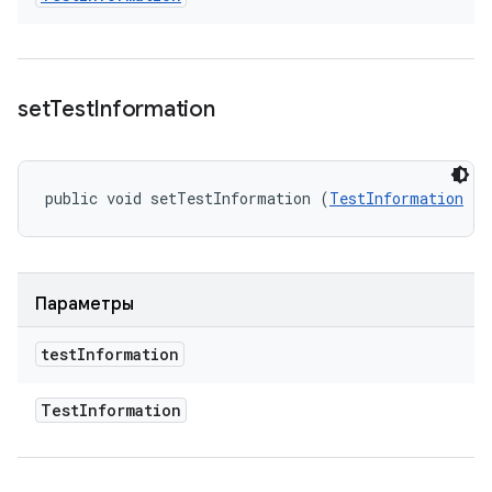
set
Test
Information
public void setTestInformation (
TestInformation
 te
Параметры
test
Information
Test
Information