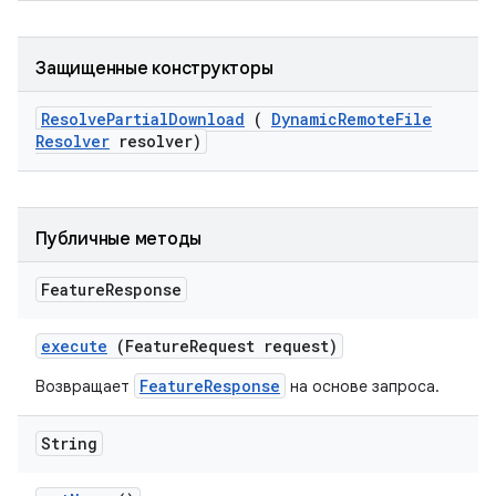
Защищенные конструкторы
Resolve
Partial
Download
(
Dynamic
Remote
File
Resolver
resolver)
Публичные методы
Feature
Response
execute
(Feature
Request request)
FeatureResponse
Возвращает
на основе запроса.
String