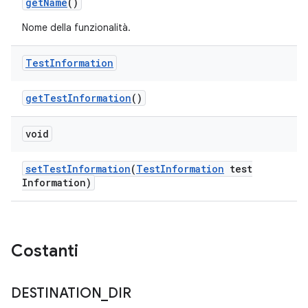
get
Name
()
Nome della funzionalità.
Test
Information
get
Test
Information
()
void
set
Test
Information
(
Test
Information
test
Information)
Costanti
DESTINATION
_
DIR