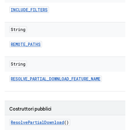
INCLUDE
_
FILTERS
String
REMOTE
_
PATHS
String
RESOLVE
_
PARTIAL
_
DOWNLOAD
_
FEATURE
_
NAME
Costruttori pubblici
Resolve
Partial
Download
()