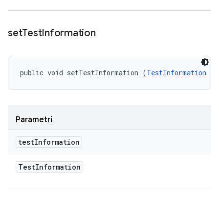
set
Test
Information
public void setTestInformation (
TestInformation
 te
Parametri
test
Information
Test
Information