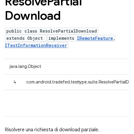
Resolve
Partial
Download
public class ResolvePartialDownload
extends Object
implements
IRemoteFeature
,
ITestInformationReceiver
java.lang.Object
↳
com.android.tradefed.testtype.suite.ResolvePartialDo
Risolvere una richiesta di download parziale.