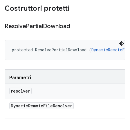
Costruttori protetti
Resolve
Partial
Download
protected ResolvePartialDownload (
DynamicRemoteFil
Parametri
resolver
Dynamic
Remote
File
Resolver