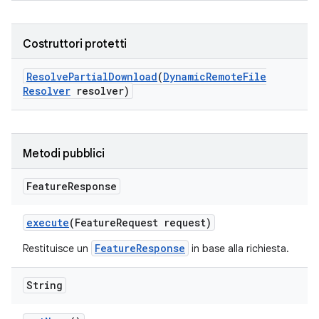
Costruttori protetti
Resolve
Partial
Download
(
Dynamic
Remote
File
Resolver
resolver)
Metodi pubblici
Feature
Response
execute
(Feature
Request request)
FeatureResponse
Restituisce un
in base alla richiesta.
String