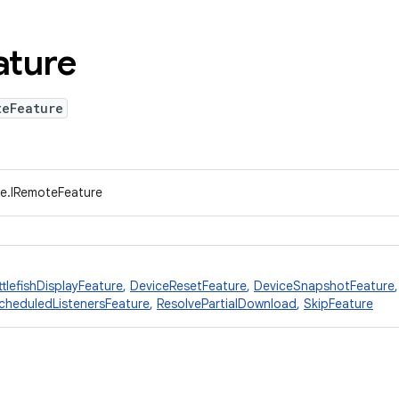
ature
teFeature
ce.IRemoteFeature
tlefishDisplayFeature
,
DeviceResetFeature
,
DeviceSnapshotFeature
cheduledListenersFeature
,
ResolvePartialDownload
,
SkipFeature