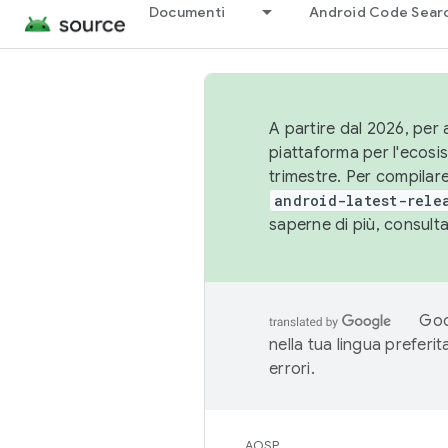
Documenti
Android Code Sear
A partire dal 2026, per a
piattaforma per l'ecos
trimestre. Per compilare
android-latest-rele
saperne di più, consult
Goo
nella tua lingua preferi
errori.
AOSP