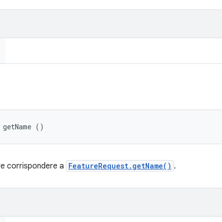
 getName ()
ve corrispondere a
FeatureRequest.getName()
.