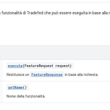
 funzionalità di Tradefed che può essere eseguita in base alla r
execute
(Feature
Request request)
FeatureResponse
Restituisce un
in base alla richiesta.
get
Name
()
Nome della funzionalità.