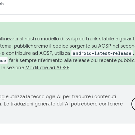
ch
llinearci al nostro modello di sviluppo trunk stabile e garantir
istema, pubblicheremo il codice sorgente su AOSP nel secon
 e contribuire ad AOSP, utilizza
android-latest-release
.
ase
farà sempre riferimento alla release più recente pubbli
a la sezione
Modifiche ad AOSP
.
gle utilizza la tecnologia AI per tradurre i contenuti
ta. Le traduzioni generate dall'AI potrebbero contenere