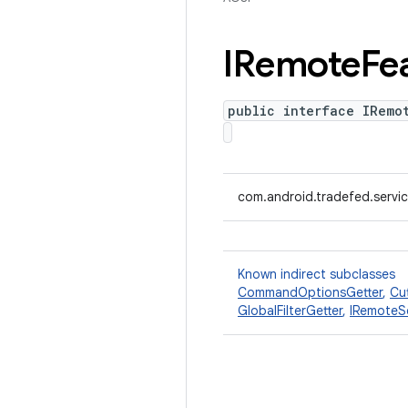
IRemote
Fe
public interface IRemo
com.android.tradefed.servi
Known indirect subclasses
CommandOptionsGetter
,
Cut
GlobalFilterGetter
,
IRemoteS