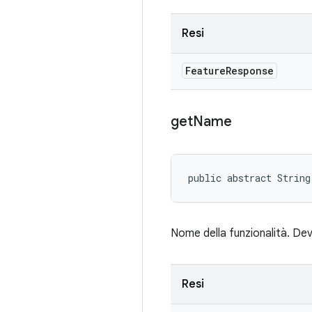
Resi
Feature
Response
get
Name
public abstract String
Nome della funzionalità. De
Resi