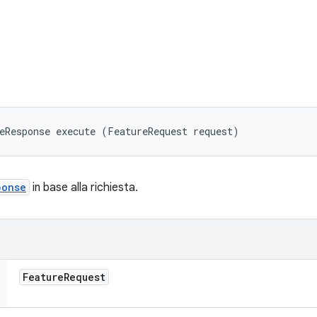
eResponse execute (FeatureRequest request)
ponse
in base alla richiesta.
Feature
Request