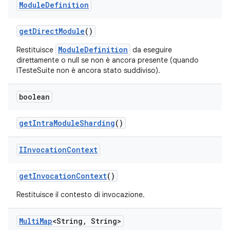
Module
Definition
get
Direct
Module
()
ModuleDefinition
Restituisce
da eseguire
direttamente o null se non è ancora presente (quando
ITesteSuite non è ancora stato suddiviso).
boolean
get
Intra
Module
Sharding
()
IInvocation
Context
get
Invocation
Context
()
Restituisce il contesto di invocazione.
Multi
Map
<String
,
String>