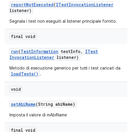
report
Not
Executed
(
ITest
Invocation
Listener
listener)
Segnala i test non eseguiti al listener principale fornito.
final void
run
(
Test
Information
test
Info
,
ITest
Invocation
Listener
listener)
Metodo di esecuzione generico per tutti i test caricati da
loadTests()
.
void
set
Abi
Name
(String abi
Name)
Imposta il valore di mAbiName
final void