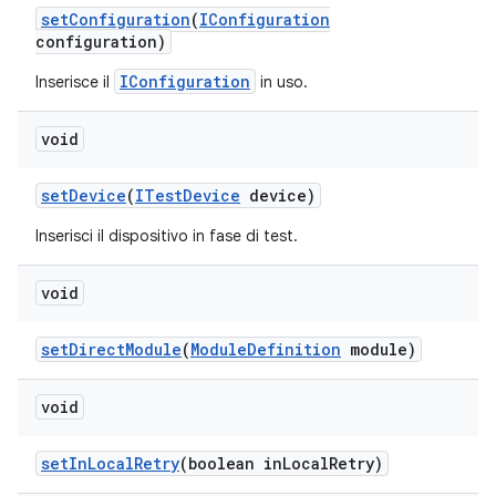
set
Configuration
(
IConfiguration
configuration)
IConfiguration
Inserisce il
in uso.
void
set
Device
(
ITest
Device
device)
Inserisci il dispositivo in fase di test.
void
set
Direct
Module
(
Module
Definition
module)
void
set
In
Local
Retry
(boolean in
Local
Retry)