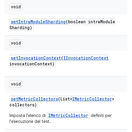
void
set
Intra
Module
Sharding
(boolean intra
Module
Sharding)
void
set
Invocation
Context
(
IInvocation
Context
invocation
Context)
void
set
Metric
Collectors
(List<
IMetric
Collector
>
collectors)
IMetricCollector
Imposta l'elenco di
definiti per
l'esecuzione del test.