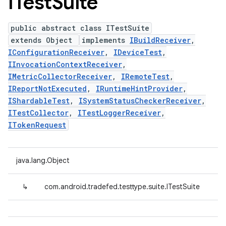
ITest
Suite
public abstract class ITestSuite
extends Object
implements
IBuildReceiver
,
IConfigurationReceiver
,
IDeviceTest
,
IInvocationContextReceiver
,
IMetricCollectorReceiver
,
IRemoteTest
,
IReportNotExecuted
,
IRuntimeHintProvider
,
IShardableTest
,
ISystemStatusCheckerReceiver
,
ITestCollector
,
ITestLoggerReceiver
,
ITokenRequest
java.lang.Object
↳
com.android.tradefed.testtype.suite.ITestSuite