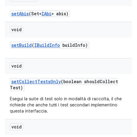
set
Abis
(Set<
IAbi
> abis)
void
set
Build
(
IBuild
Info
build
Info)
void
set
Collect
Tests
Only
(boolean should
Collect
Test)
Esegui la suite di test solo in modalità di raccolta, il che
richiede che anche tutti i test secondari implementino
questa interfaccia.
void