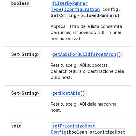
boolean
filter
By
Runner
Type
(
IConfiguration
config
,
Set<String> allowed
Runners)
Applica il filtro della lista consentita
dei runner, rimuovendo tutti i runner
non autorizzati.
Set<String>
get
Abis
For
Build
Target
Arch
()
Restituisce gli ABI supportati
dall'architettura di destinazione della
build host.
Set<String>
get
Host
Abis
()
Restituisce gli ABI della macchina
host.
void
set
Prioritize
Host
Config
(boolean prioritize
Host