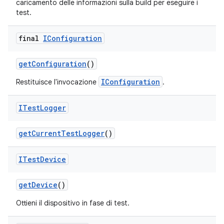
caricamento delle informazioni sulla build per eseguire i
test.
final
IConfiguration
get
Configuration
()
IConfiguration
Restituisce l'invocazione
.
ITest
Logger
get
Current
Test
Logger
()
ITest
Device
get
Device
()
Ottieni il dispositivo in fase di test.