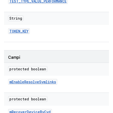
TEST
_
TYPE
_
VALUE
_
PERFORMANCE
String
TOKEN
_
KEY
Campi
protected boolean
m
Enable
Resolve
Symlinks
protected boolean
m
Recover
Device
By
Cvd