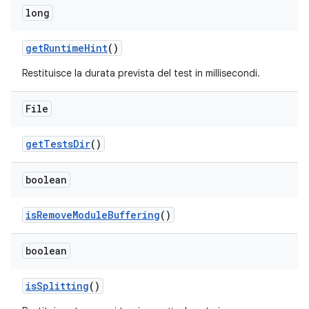
long
get
Runtime
Hint
()
Restituisce la durata prevista del test in millisecondi.
File
get
Tests
Dir
()
boolean
is
Remove
Module
Buffering
()
boolean
is
Splitting
()