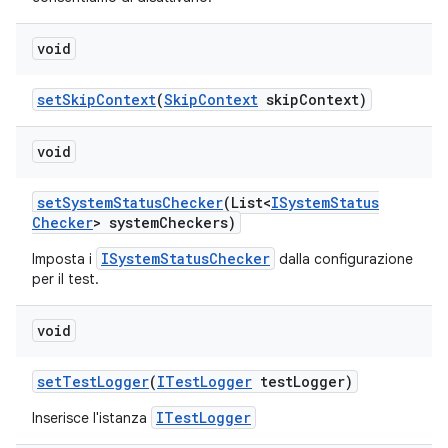
void
set
Skip
Context
(
Skip
Context
skip
Context)
void
set
System
Status
Checker
(List<
ISystem
Status
Checker
> system
Checkers)
ISystemStatusChecker
Imposta i
dalla configurazione
per il test.
void
set
Test
Logger
(
ITest
Logger
test
Logger)
ITestLogger
Inserisce l'istanza