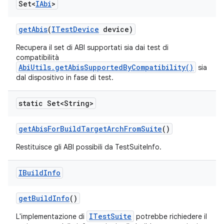
Set<
IAbi
>
get
Abis
(
ITest
Device
device)
Recupera il set di ABI supportati sia dai test di
compatibilità
AbiUtils.getAbisSupportedByCompatibility()
sia
dal dispositivo in fase di test.
static Set<String>
get
Abis
For
Build
Target
Arch
From
Suite
()
Restituisce gli ABI possibili da TestSuiteInfo.
IBuild
Info
get
Build
Info
()
ITestSuite
L'implementazione di
potrebbe richiedere il