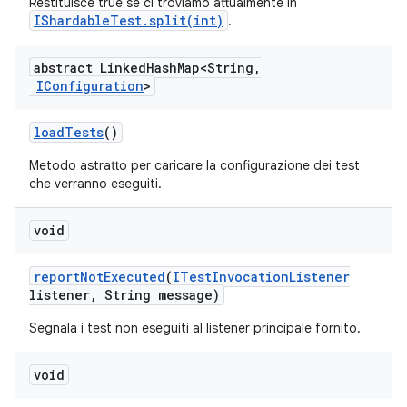
Restituisce true se ci troviamo attualmente in
IShardableTest.split(int)
.
abstract Linked
Hash
Map<String
,
IConfiguration
>
load
Tests
()
Metodo astratto per caricare la configurazione dei test
che verranno eseguiti.
void
report
Not
Executed
(
ITest
Invocation
Listener
listener
,
String message)
Segnala i test non eseguiti al listener principale fornito.
void