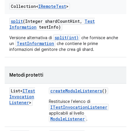
Collection<
IRemote
Test
>
split
(Integer shard
Count
Hint
,
Test
Information
test
Info)
split(int)
Versione alternativa di
che fornisce anche
TestInformation
un
che contiene le prime
informazioni del genitore che crea gli shard.
Metodi protetti
List<
ITest
create
Module
Listeners
()
Invocation
Restituisce l'elenco di
Listener
>
ITestInvocationListener
applicabili al livello
ModuleListener
.