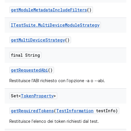
get
Module
Metadata
Include
Filters
()
ITest
Suite
.
Multi
Device
Module
Strategy
get
Multi
Device
Strategy
()
final String
get
Requested
Abi
()
Restituisce l'ABI richiesto con l'opzione -a o --abi.
Set<
Token
Property
>
get
Required
Tokens
(
Test
Information
test
Info)
Restituisce l'elenco dei token richiesti dal test.