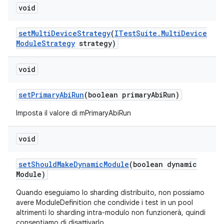
void
set
Multi
Device
Strategy
(
ITest
Suite
.
Multi
Device
Module
Strategy
strategy)
void
set
Primary
Abi
Run
(boolean primary
Abi
Run)
Imposta il valore di mPrimaryAbiRun
void
set
Should
Make
Dynamic
Module
(boolean dynamic
Module)
Quando eseguiamo lo sharding distribuito, non possiamo
avere ModuleDefinition che condivide i test in un pool
altrimenti lo sharding intra-modulo non funzionerà, quindi
consentiamo di disattivarlo.