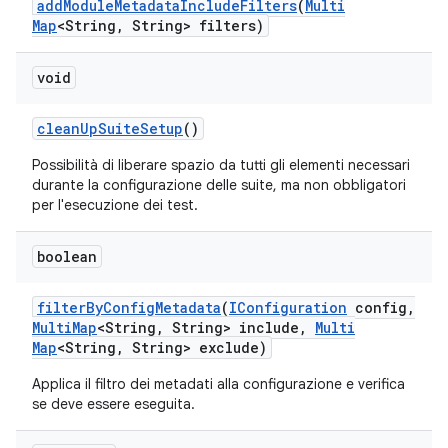
add
Module
Metadata
Include
Filters
(
Multi
Map
<String
,
String> filters)
void
clean
Up
Suite
Setup
()
Possibilità di liberare spazio da tutti gli elementi necessari
durante la configurazione delle suite, ma non obbligatori
per l'esecuzione dei test.
boolean
filter
By
Config
Metadata
(
IConfiguration
config
,
Multi
Map
<String
,
String> include
,
Multi
Map
<String
,
String> exclude)
Applica il filtro dei metadati alla configurazione e verifica
se deve essere eseguita.