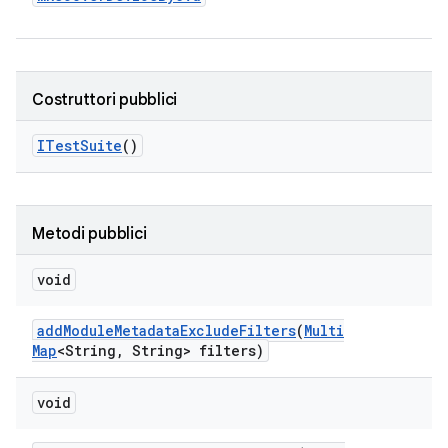
Costruttori pubblici
ITest
Suite
()
Metodi pubblici
void
add
Module
Metadata
Exclude
Filters
(
Multi
Map
<String
,
String> filters)
void