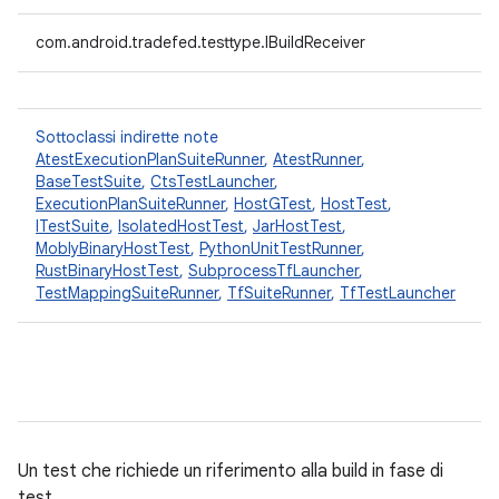
com.android.tradefed.testtype.IBuildReceiver
Sottoclassi indirette note
AtestExecutionPlanSuiteRunner
,
AtestRunner
,
BaseTestSuite
,
CtsTestLauncher
,
ExecutionPlanSuiteRunner
,
HostGTest
,
HostTest
,
ITestSuite
,
IsolatedHostTest
,
JarHostTest
,
MoblyBinaryHostTest
,
PythonUnitTestRunner
,
RustBinaryHostTest
,
SubprocessTfLauncher
,
TestMappingSuiteRunner
,
TfSuiteRunner
,
TfTestLauncher
Un test che richiede un riferimento alla build in fase di
test.