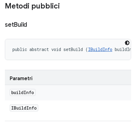
Metodi pubblici
set
Build
public abstract void setBuild (
IBuildInfo
 buildInf
Parametri
build
Info
IBuild
Info