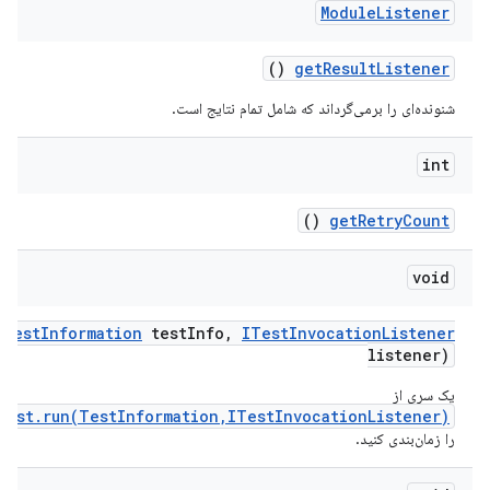
Module
Listener
()
get
Result
Listener
شنونده‌ای را برمی‌گرداند که شامل تمام نتایج است.
int
()
get
Retry
Count
void
(
Test
Information
test
Info
,
ITest
Invocation
Listener
listener)
یک سری از
Test.run(TestInformation,ITestInvocationListener)
را زمان‌بندی کنید.