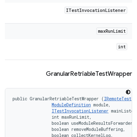
ITest
Invocation
Listener
max
Run
Limit
int
Granular
Retriable
Test
Wrapper
public GranularRetriableTestWrapper (
IRemoteTest
 t
ModuleDefinition
 module, 

ITestInvocationListener
 mainListene
                int maxRunLimit, 

                boolean useModuleResultsForwarder, 
                boolean removeModuleBuffering, 

                boolean collectKernelLog, 
