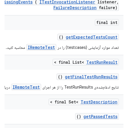
l
Missing
Events
(
ITest
Invocation
Listener
listener
,
Failure
Description
failure)
final int
()
get
Expected
Tests
Count
IRemoteTest
تعداد موارد آزمایشی (testcases) را در
محاسبه کنید.
>
final List<
Test
Run
Result
()
get
Final
Test
Run
Results
IRemoteTest
نتایج ادغام‌شده‌ی TestRunResults را از هر اجرای
دریافت 
>
final Set<
Test
Description
()
get
Passed
Tests