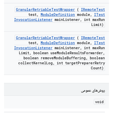
Granular
Retriable
Test
Wrapper
(
IRemote
Test
test
,
Module
Definition
module
,
ITest
Invocation
Listener
main
Listener
,
int max
Run
Limit)
Granular
Retriable
Test
Wrapper
(
IRemote
Test
test
,
Module
Definition
module
,
ITest
Invocation
Listener
main
Listener
,
int max
Run
Limit
,
boolean use
Module
Results
Forwarder
,
boolean remove
Module
Buffering
,
boolean
collect
Kernel
Log
,
int target
Preparer
Retry
Count)
روش‌های عمومی
void