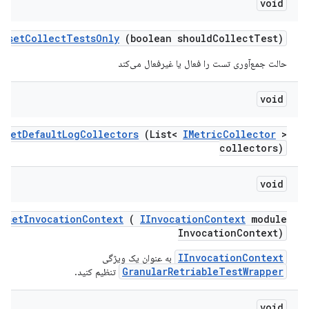
void
set
Collect
Tests
Only
(boolean should
Collect
Test)
حالت جمع‌آوری تست را فعال یا غیرفعال می‌کند
void
set
Default
Log
Collectors
(List<
IMetric
Collector
>
collectors)
void
set
Invocation
Context
(
IInvocation
Context
module
Invocation
Context)
IInvocationContext
به عنوان یک ویژگی
GranularRetriableTestWrapper
تنظیم کنید.
void