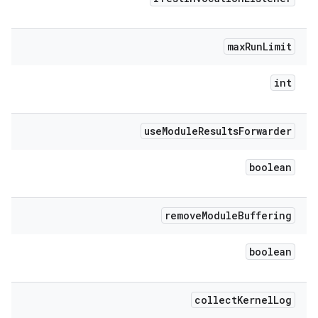
max
Run
Limit
int
use
Module
Results
Forwarder
boolean
remove
Module
Buffering
boolean
collect
Kernel
Log