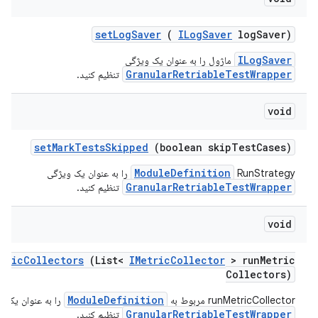
set
Log
Saver
(
ILog
Saver
log
Saver)
ILogSaver
ماژول را به عنوان یک ویژگی
GranularRetriableTestWrapper
تنظیم کنید.
void
set
Mark
Tests
Skipped
(boolean skip
Test
Cases)
ModuleDefinition
RunStrategy را به عنوان یک ویژگی
GranularRetriableTestWrapper
تنظیم کنید.
void
tric
Collectors
(List<
IMetric
Collector
> run
Metric
Collectors)
ModuleDefinition
runMetricCollector مربوط به
را به عنوان یک و
GranularRetriableTestWrapper
تنظیم کنید.