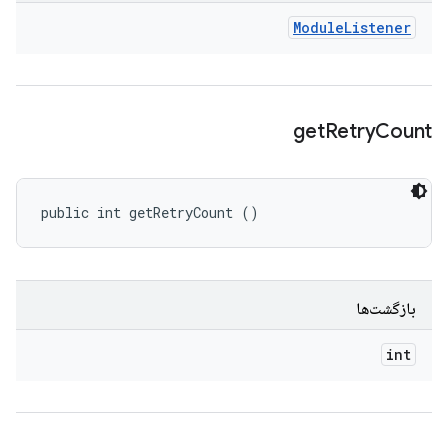
Module
Listener
get
Retry
Count
public int getRetryCount ()
بازگشت‌ها
int