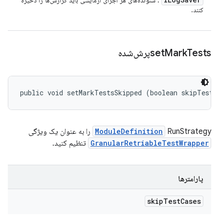
: شنونده‌های هر اجرای آزمایشی باید گزارش‌ها را ذخیره
کنند.
Testsپرش‌شده
Mark
set
public void setMarkTestsSkipped (boolean skipTestC
RunStrategy را به عنوان یک ویژگی
ModuleDefinition
GranularRetriableTestWrapper
تنظیم کنید.
پارامترها
skip
Test
Cases