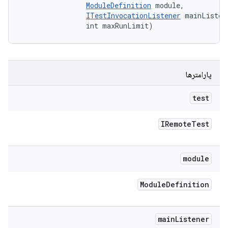
ModuleDefinition
 module, 

ITestInvocationListener
 mainListene
                int maxRunLimit)
پارامترها
test
IRemote
Test
module
Module
Definition
main
Listener