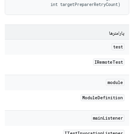
                int targetPreparerRetryCount)
پارامترها
test
IRemote
Test
module
Module
Definition
main
Listener
ITest
Invocation
Listener