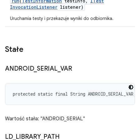
run
(
Test
Information
test
Info
,
ITest
Invocation
Listener
listener)
Uruchamia testy i przekazuje wyniki do odbiornika.
Stałe
ANDROID
_
SERIAL
_
VAR
protected static final String ANDROID_SERIAL_VAR
Wartość stała: "ANDROID_SERIAL"
LD
_
LIBRARY
_
PATH