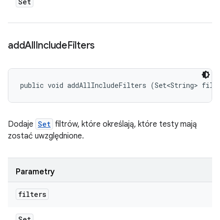
Set
add
All
Include
Filters
public void addAllIncludeFilters (Set<String> filt
Dodaje
Set
filtrów, które określają, które testy mają
zostać uwzględnione.
Parametry
filters
Set