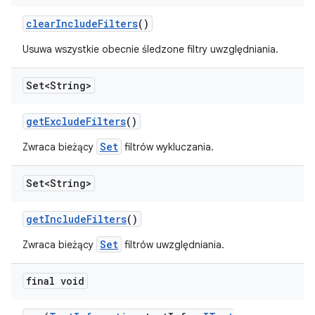
clear
Include
Filters
()
Usuwa wszystkie obecnie śledzone filtry uwzględniania.
Set<String>
get
Exclude
Filters
()
Set
Zwraca bieżący
filtrów wykluczania.
Set<String>
get
Include
Filters
()
Set
Zwraca bieżący
filtrów uwzględniania.
final void