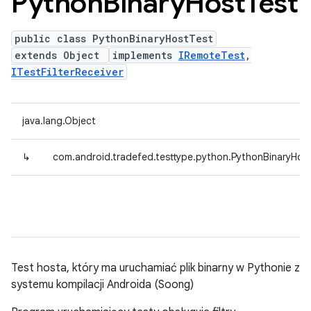
Python
Binary
Host
Test
public class PythonBinaryHostTest
extends Object
implements
IRemoteTest
,
ITestFilterReceiver
java.lang.Object
↳
com.android.tradefed.testtype.python.PythonBinaryHos
Test hosta, który ma uruchamiać plik binarny w Pythonie z
systemu kompilacji Androida (Soong)