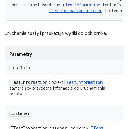
public final void run (
TestInformation
 testInfo, 

ITestInvocationListener
 listener)
Uruchamia testy i przekazuje wyniki do odbiornika.
Parametry
test
Info
Test
Information
Test
Information
: obiekt
zawierający przydatne informacje do uruchamiania
testów.
listener
ITest
Invocation
Listener
ITest
: odbiornik