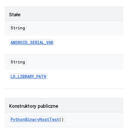
Stałe
String
ANDROID
_
SERIAL
_
VAR
String
LD
_
LIBRARY
_
PATH
Konstruktory publiczne
Python
Binary
Host
Test
()