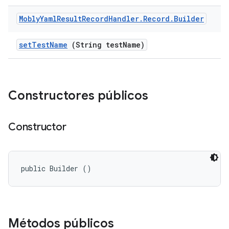
Mobly
Yaml
Result
Record
Handler
.
Record
.
Builder
set
Test
Name
(String test
Name)
Constructores públicos
Constructor
public Builder ()
Métodos públicos