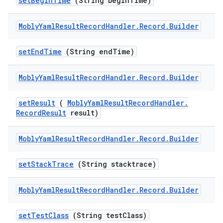
set
Begin
Time
(String begin
Time)
Mobly
Yaml
Result
Record
Handler
.
Record
.
Builder
set
End
Time
(String end
Time)
Mobly
Yaml
Result
Record
Handler
.
Record
.
Builder
set
Result
(
Mobly
Yaml
Result
Record
Handler
.
Record
Result
result)
Mobly
Yaml
Result
Record
Handler
.
Record
.
Builder
set
Stack
Trace
(String stacktrace)
Mobly
Yaml
Result
Record
Handler
.
Record
.
Builder
set
Test
Class
(String test
Class)