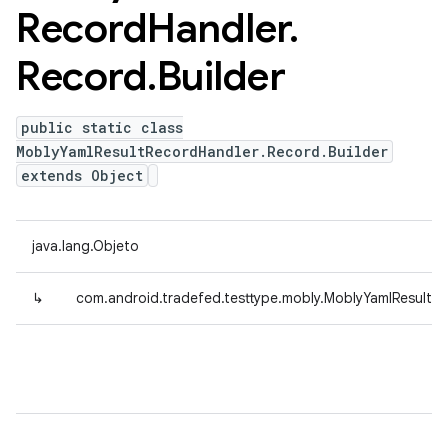
Record
Handler
.
Record
.
Builder
public static class
MoblyYamlResultRecordHandler.Record.Builder
extends Object
java.lang.Objeto
↳
com.android.tradefed.testtype.mobly.MoblyYamlResultRe