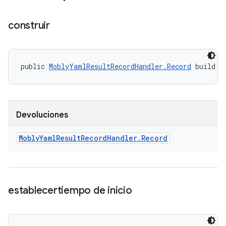
construir
public 
MoblyYamlResultRecordHandler.Record
 build (
Devoluciones
Mobly
Yaml
Result
Record
Handler
.
Record
establecertiempo de inicio