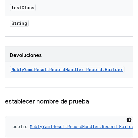
test
Class
String
Devoluciones
Mobly
Yaml
Result
Record
Handler
.
Record
.
Builder
establecer nombre de prueba
public 
MoblyYamlResultRecordHandler.Record.Builder