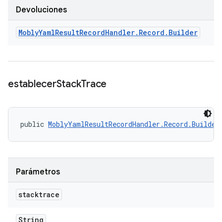
Devoluciones
Mobly
Yaml
Result
Record
Handler
.
Record
.
Builder
establecer
Stack
Trace
public 
MoblyYamlResultRecordHandler.Record.Builder
Parámetros
stacktrace
String