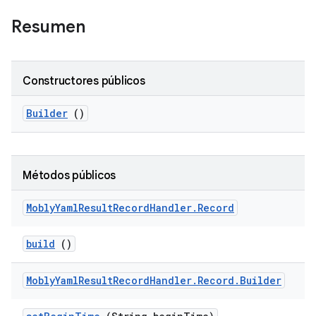
Resumen
Constructores públicos
Builder
()
Métodos públicos
Mobly
Yaml
Result
Record
Handler
.
Record
build
()
Mobly
Yaml
Result
Record
Handler
.
Record
.
Builder