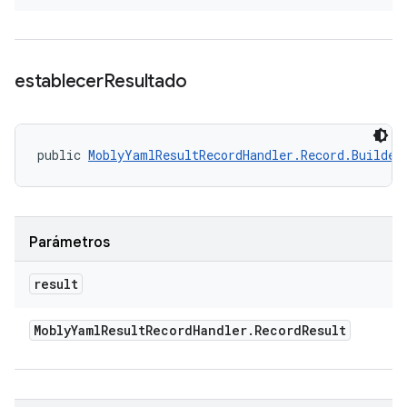
establecer
Resultado
public 
MoblyYamlResultRecordHandler.Record.Builder
Parámetros
result
Mobly
Yaml
Result
Record
Handler
.
Record
Result