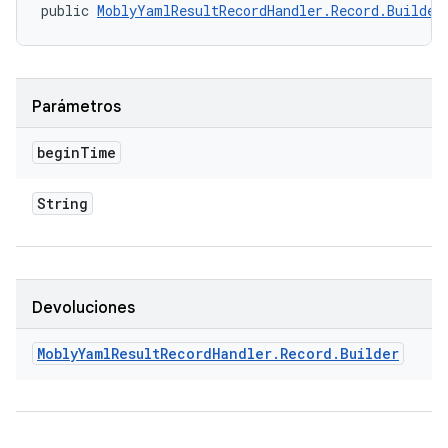
public 
MoblyYamlResultRecordHandler.Record.Builder
Parámetros
begin
Time
String
Devoluciones
Mobly
Yaml
Result
Record
Handler
.
Record
.
Builder