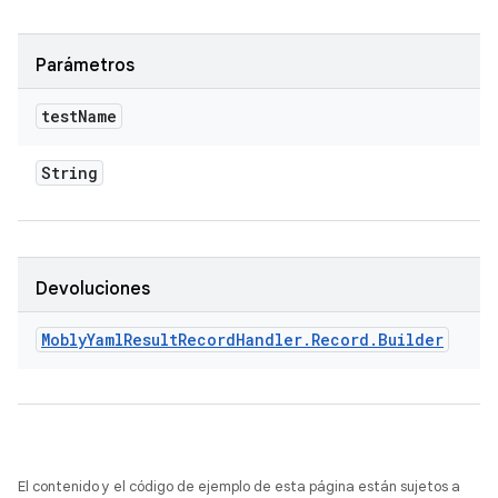
Parámetros
test
Name
String
Devoluciones
Mobly
Yaml
Result
Record
Handler
.
Record
.
Builder
El contenido y el código de ejemplo de esta página están sujetos a