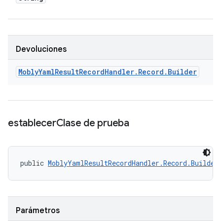
Devoluciones
Mobly
Yaml
Result
Record
Handler
.
Record
.
Builder
establecer
Clase de prueba
public 
MoblyYamlResultRecordHandler.Record.Builder
Parámetros