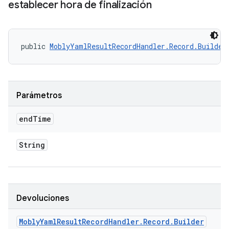
establecer hora de finalización
public 
MoblyYamlResultRecordHandler.Record.Builder
Parámetros
end
Time
String
Devoluciones
Mobly
Yaml
Result
Record
Handler
.
Record
.
Builder