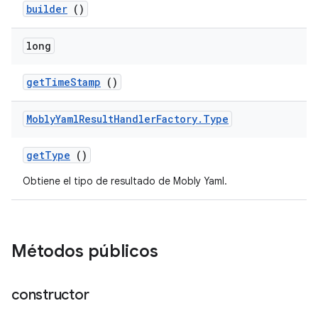
builder
()
long
get
Time
Stamp
()
Mobly
Yaml
Result
Handler
Factory
.
Type
get
Type
()
Obtiene el tipo de resultado de Mobly Yaml.
Métodos públicos
constructor