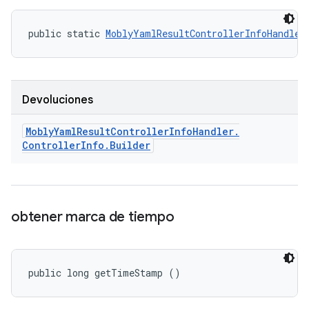
public static 
MoblyYamlResultControllerInfoHandler
Devoluciones
Mobly
Yaml
Result
Controller
Info
Handler
.
Controller
Info
.
Builder
obtener marca de tiempo
public long getTimeStamp ()