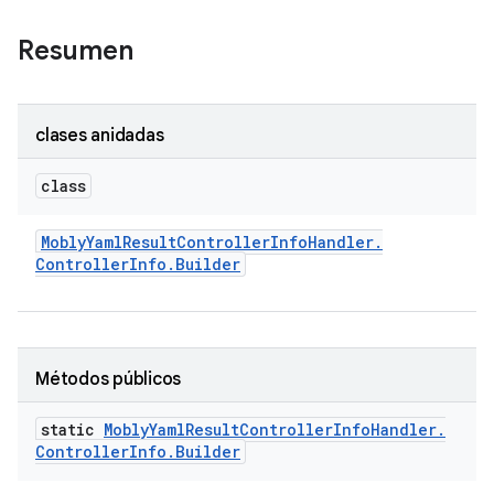
Resumen
clases anidadas
class
Mobly
Yaml
Result
Controller
Info
Handler
.
Controller
Info
.
Builder
Métodos públicos
static
Mobly
Yaml
Result
Controller
Info
Handler
.
Controller
Info
.
Builder