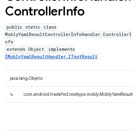
Controller
Info
public static class
MoblyYamlResultControllerInfoHandler.ControllerI
nfo
extends Object
implements
IMoblyYamlResultHandler.ITestResult
java.lang.Objeto
↳
com.android.tradefed.testtype.mobly.MoblyYamlResultCon