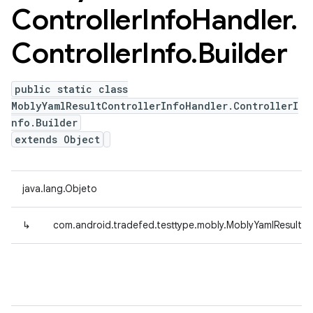
Controller
Info
Handler
.
Controller
Info
.
Builder
public static class
MoblyYamlResultControllerInfoHandler.ControllerI
nfo.Builder
extends Object
java.lang.Objeto
↳
com.android.tradefed.testtype.mobly.MoblyYamlResultCont