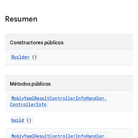
Resumen
Constructores públicos
Builder
()
Métodos públicos
Mobly
Yaml
Result
Controller
Info
Handler
.
Controller
Info
build
()
Mobly
Yaml
Result
Controller
Info
Handler
.