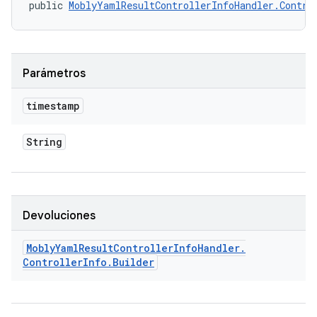
public 
MoblyYamlResultControllerInfoHandler.Contro
Parámetros
timestamp
String
Devoluciones
Mobly
Yaml
Result
Controller
Info
Handler
.
Controller
Info
.
Builder