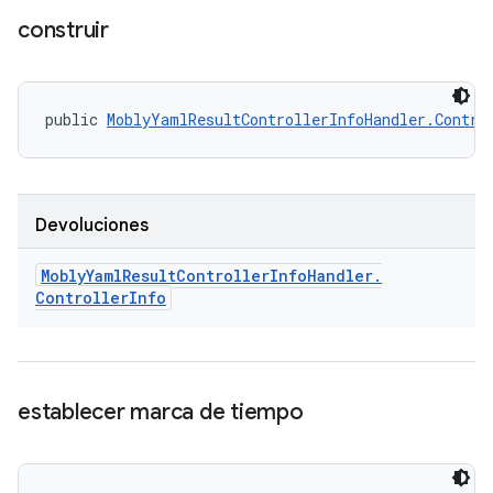
construir
public 
MoblyYamlResultControllerInfoHandler.Contro
Devoluciones
Mobly
Yaml
Result
Controller
Info
Handler
.
Controller
Info
establecer marca de tiempo