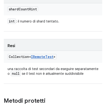
shard
Count
Hint
int
: il numero di shard tentato.
Resi
Collection<
IRemote
Test
>
una raccolta di test secondari da eseguire separatamente
null
o
se il test non è attualmente suddivisibile
Metodi protetti