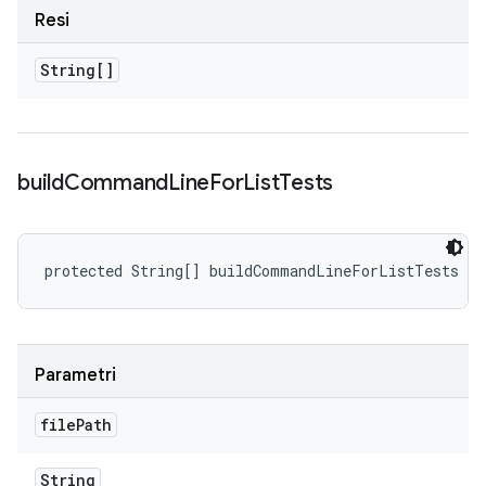
Resi
String[]
build
Command
Line
For
List
Tests
protected String[] buildCommandLineForListTests (S
Parametri
file
Path
String