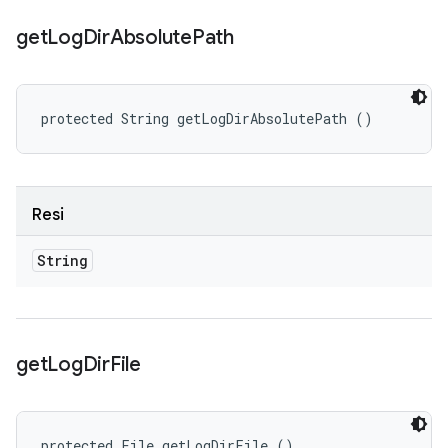
get
Log
Dir
Absolute
Path
protected String getLogDirAbsolutePath ()
Resi
String
get
Log
Dir
File
protected File getLogDirFile ()