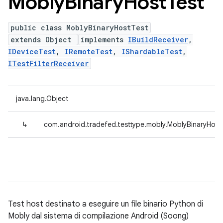
Mobly
Binary
Host
Test
public class MoblyBinaryHostTest
extends Object
implements
IBuildReceiver
,
IDeviceTest
,
IRemoteTest
,
IShardableTest
,
ITestFilterReceiver
java.lang.Object
↳
com.android.tradefed.testtype.mobly.MoblyBinaryHost
Test host destinato a eseguire un file binario Python di
Mobly dal sistema di compilazione Android (Soong)