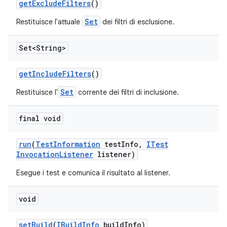
get
Exclude
Filters
()
Set
Restituisce l'attuale
dei filtri di esclusione.
Set<String>
get
Include
Filters
()
Set
Restituisce l'
corrente dei filtri di inclusione.
final void
run
(
Test
Information
test
Info
,
ITest
Invocation
Listener
listener)
Esegue i test e comunica il risultato al listener.
void
set
Build
(
IBuild
Info
build
Info)