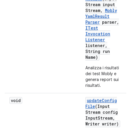
Stream input
Stream
,
Mobly
Yaml
Result
Parser
parser
,
ITest
Invocation
Listener
listener
,
String run
Name)
Analizza i risultati
dei test Mobly e
genera report sui
risultati.
void
update
Config
File
(Input
Stream config
Input
Stream
,
Writer writer)