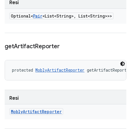
Resi
Optional<
Pair
<List<String>
,
List<String>>>
get
Artifact
Reporter
protected 
MoblyArtifactReporter
 getArtifactReporte
Resi
Mobly
Artifact
Reporter