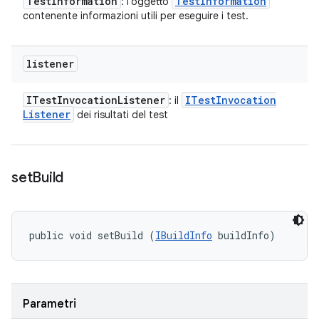
Test
Information
Test
Information
: l'oggetto
contenente informazioni utili per eseguire i test.
listener
ITest
Invocation
Listener
ITest
Invocation
: il
Listener
dei risultati del test
set
Build
public void setBuild (
IBuildInfo
 buildInfo)
Parametri