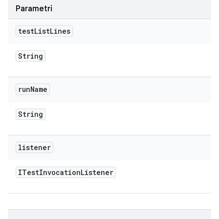
Parametri
test
List
Lines
String
run
Name
String
listener
ITest
Invocation
Listener