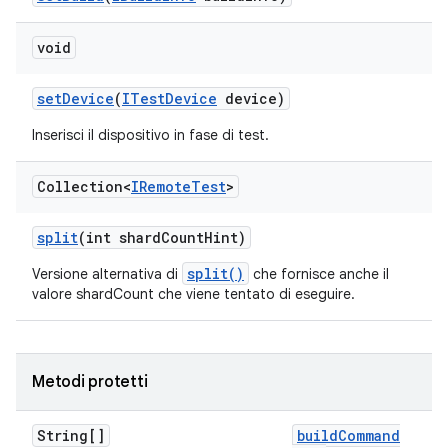
void
set
Device
(
ITest
Device
device)
Inserisci il dispositivo in fase di test.
Collection<
IRemote
Test
>
split
(int shard
Count
Hint)
split()
Versione alternativa di
che fornisce anche il
valore shardCount che viene tentato di eseguire.
Metodi protetti
String[]
build
Command