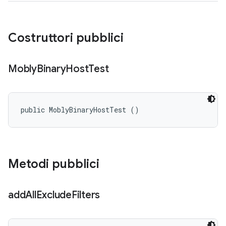
Costruttori pubblici
Mobly
Binary
Host
Test
public MoblyBinaryHostTest ()
Metodi pubblici
add
All
Exclude
Filters