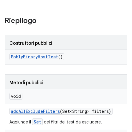
Riepilogo
Costruttori pubblici
Mobly
Binary
Host
Test
()
Metodi pubblici
void
add
All
Exclude
Filters
(Set<String> filters)
Set
Aggiunge il
dei filtri dei test da escludere.