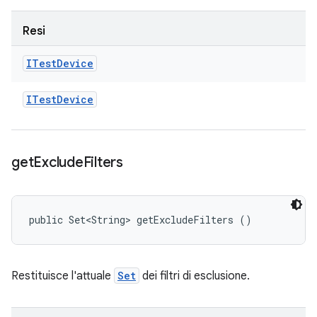
Resi
ITest
Device
ITest
Device
get
Exclude
Filters
public Set<String> getExcludeFilters ()
Restituisce l'attuale
Set
dei filtri di esclusione.