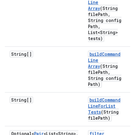
Line
Array
(String
file
Path
,
String config
Path
,
List<String>
tests)
String[]
build
Command
Line
Array
(String
file
Path
,
String config
Path)
String[]
build
Command
Line
For
List
Tests
(String
file
Path)
Optional<
Pair
<List<String>
,
filter