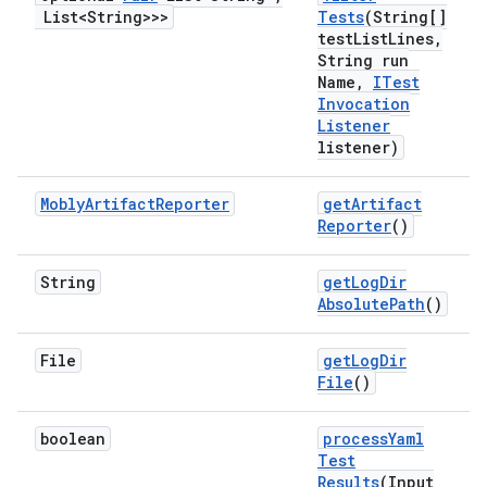
List<String>>>
Tests
(String[]
test
List
Lines
,
String run
Name
,
ITest
Invocation
Listener
listener)
Mobly
Artifact
Reporter
get
Artifact
Reporter
()
String
get
Log
Dir
Absolute
Path
()
File
get
Log
Dir
File
()
boolean
process
Yaml
Test
Results
(Input