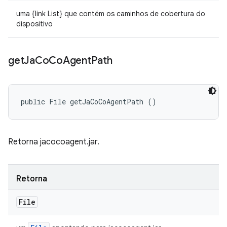
uma {link List} que contém os caminhos de cobertura do
dispositivo
get
Ja
Co
Co
Agent
Path
public File getJaCoCoAgentPath ()
Retorna jacocoagent.jar.
Retorna
File