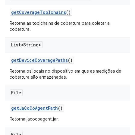
get
Coverage
Toolchains
()
Retorna as toolchains de cobertura para coletar a
cobertura.
List<String>
get
Device
Coverage
Paths
()
Retorna os locais no dispositivo em que as medições de
cobertura são armazenadas.
File
get
Ja
Co
Co
Agent
Path
()
Retorna jacocoagent.jar.
File