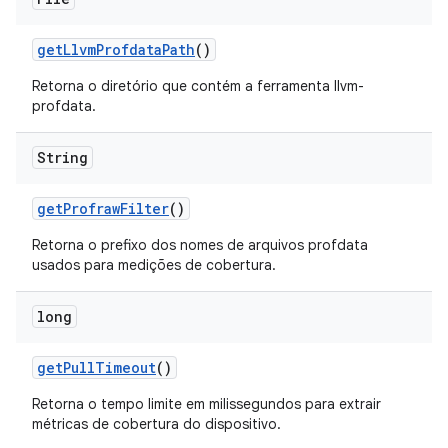
get
Llvm
Profdata
Path
()
Retorna o diretório que contém a ferramenta llvm-
profdata.
String
get
Profraw
Filter
()
Retorna o prefixo dos nomes de arquivos profdata
usados para medições de cobertura.
long
get
Pull
Timeout
()
Retorna o tempo limite em milissegundos para extrair
métricas de cobertura do dispositivo.