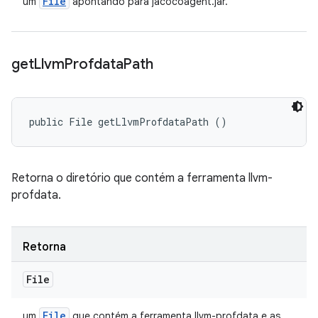
File
um
apontando para jacocoagent.jar.
get
Llvm
Profdata
Path
public File getLlvmProfdataPath ()
Retorna o diretório que contém a ferramenta llvm-
profdata.
Retorna
File
File
um
que contém a ferramenta llvm-profdata e as